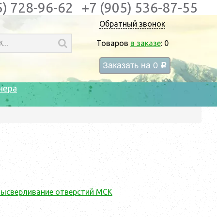
5) 728-96-62
+7 (905) 536-87-55
Обратный звонок
Товаров
в заказе
:
0
Заказать на
0
c
нера
ысверливание отверстий МСК