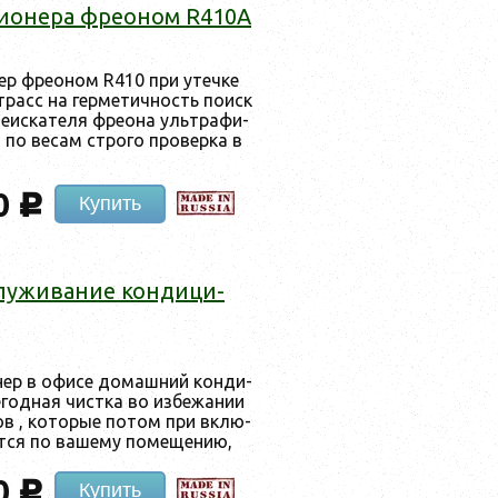
ци­оне­ра фре­оном R410A
нер фре­оном R410 при утеч­ке
трасс на гер­ме­тич­ность по­иск
е­ис­ка­теля фре­она уль­тра­фи­
по ве­сам стро­го про­вер­ка в
0
c
Купить
слу­жива­ние кон­ди­ци­
нер в офи­се до­маш­ний кон­ди­
е­год­ная чис­тка во из­бе­жании
ов , ко­торые по­том при вклю­
т­ся по ва­шему по­меще­нию,
0
c
Купить