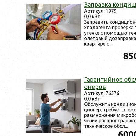
Зап­равка кон­ди­
Ар­ти­кул: 1979
0,0 кВт
Зап­ра­вить кон­ди­ци­о
хла­даген­та про­вер­ка 
утеч­ке с по­мощью те­ч
оле­товый до­зап­равка 
квар­ти­ре о...
85
Га­ран­тий­ное об­
оне­ров
Ар­ти­кул: 76576
0,0 кВт
Об­слу­жить кон­ди­ци­о
ци­онер, тре­бу­ет­ся еж
раз­мно­жения мик­ро­б
чении рас­простра­ня­ю
тех­ни­чес­кое обсл...
600