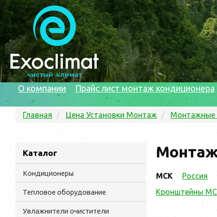
О компании
Прайс лист монтаж кондиционера
Главная
Цена Установки Монтаж
Монтажные
Монтаж
Каталог
Кондиционеры
МСК
Россия
Кронштейны М
Тепловое оборудование
Увлажнители очистители