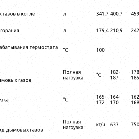
газов в котле
л
341,7
400,7
459
сгорания
л
179,4
210,9
242
рабатывания термостата
°C
100
Полная
182-
17
°C
нагрузка
187
18
ымовых газов
165-
164-
16
узка
°C
172
170
16
Полная
кг/ч
633
75
нагрузка
од дымовых газов