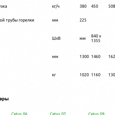
узка
кг/ч
380
450
50
ой трубы горелки
мм
225
840 x
ШхВ
мм
1355
мм
1300
1460
16
кг
1020
1160
13
ары
Cetus 06
Cetus 07
Cetus 09