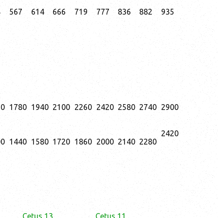
8
567
614
666
719
777
836
882
935
20
1780
1940
2100
2260
2420
2580
2740
2900
2420
00
1440
1580
1720
1860
2000
2140
2280
Cetus 13
Cetus 11