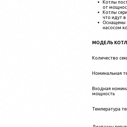
Котлы пост
от мощнос
Котлы сери
что идут в
Оснащены 
насосом к
МОДЕЛЬ КОТЛ
Количество сек
Номинальная т
Входная номин
мощность
Температура те
Диапазон регул