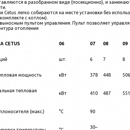
авляются в разобранном виде (посекционно), и занимают
ти.
и Cetus легко собираются на месте установки без испол
 комплекте с котлом).
выносным пультом управления. Пульт позволяет управля
онтура отопления
А CETUS
06
07
08
09
ций
шт.
6
7
8
епловая мощность
кВт
378
448
50
альная тепловая
кВт
410
487
55
плоносителя (макс.)
°C
90
30–
ировки температуры
°C