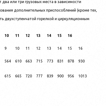
 два или три грузовых места в зависимости
ьзования дополнительных приспособлений (кроме тех,
ть двухступенчатой горелкой и циркуляционным
10
11
12
13
14
15
16
9
10
11
12
13
14
15
16
6
564
610
663
715
773
831
878
930
1
615
665
720
777
839
900
956
1013