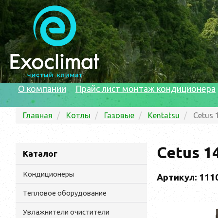
О компании
Прайс лист монтаж кондиционера
Главная
Котлы
Газовые
Kentatsu
Cetus 
Cetus 1
Каталог
Кондиционеры
Артикул: 111
Тепловое оборудование
Увлажнители очистители