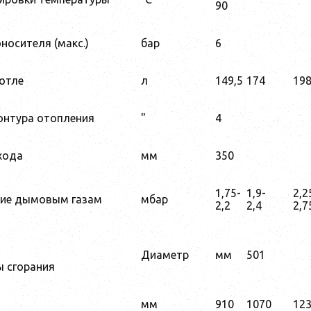
90
носителя (макс.)
бар
6
отле
л
149,5
174
198
онтура отопления
"
4
хода
мм
350
1,75-
1,9-
2,2
ие дымовым газам
мбар
2,2
2,4
2,7
Диаметр
мм
501
 сгорания
мм
910
1070
12