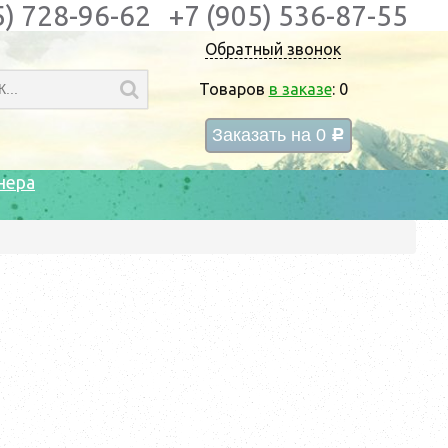
5) 728-96-62
+7 (905) 536-87-55
Обратный звонок
Товаров
в заказе
:
0
Заказать на
0
c
нера