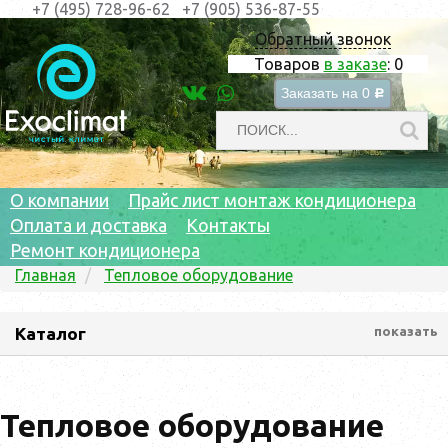
+7 (495) 728-96-62
+7 (905) 536-87-55
Обратный звонок
Товаров
в заказе
:
0
Заказать на
0
c
О компании
Прайс лист монтаж кондиционера
Оплата и доставка
Контакты
Ремонт кондиционера
Главная
Тепловое оборудование
Каталог
показать
Тепловое оборудование