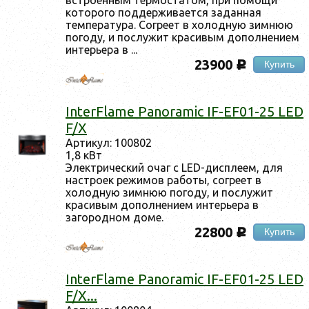
которого поддерживается заданная
температура. Согреет в холодную зимнюю
погоду, и послужит красивым дополнением
интерьера в ...
23900
Купить
c
InterFlame Panoramic IF-EF01-25 LED
F/X
Артикул: 100802
1,8 кВт
Электрический очаг с LED-дисплеем, для
настроек режимов работы, согреет в
холодную зимнюю погоду, и послужит
красивым дополнением интерьера в
загородном доме.
22800
Купить
c
InterFlame Panoramic IF-EF01-25 LED
F/X...