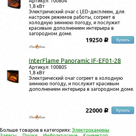
Артикул: 100804
1,8 кВт
Электрический очаг с LED-дисплеем, для
настроек режимов работы, согреет в
холодную зимнюю погоду, и послужит
красивым дополнением интерьера в
загородном доме.
19250
Купить
c
InterFlame Panoramic IF-EF01-28
Артикул: 100805
1,8 кВт
Электрический очаг согреет в холодную
зимнюю погоду, и послужит красивым
дополнением интерьера в загородном доме.
22000
Купить
c
Больше товаров в категориях:
Электрокамины
Завесы
Пушки
Инфракрасные
Конвектор