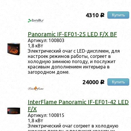
4310
Купить
c
Panoramic IF-EF01-25 LED F/X BF
Артикул: 100803
1,8 кВт
Электрический очаг с LED-дисплеем, для
настроек режимов работы, согреет в
холодную зимнюю погоду, и послужит
красивым дополнением интерьера в
загородном доме.
24000
Купить
c
InterFlame Panoramic IF-EF01-42 LED
F/X
Артикул: 100815
1,8 кВт
Электрический очаг согреет в холодную
зимнюю погоду, и послужит красивым