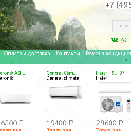
+7 (49
Оплата и доставка
Контакты
Ремонт кондицио
Energolux SA...
ROYAL CLIMA ...
Установка к
Energolux
Royal Clima
Россия
17900
37190
16000
a
a
Товар дня
Товар дня
Товар дн