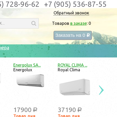
5) 728-96-62
+7 (905) 536-87-55
Обратный звонок
Товаров
в заказе
:
0
Заказать на
0
c
нера
о...
Aeronik ASI-...
Сплит-систем...
Aeronik
Ishimatsu
35200
24490
a
a
a
я
Товар дня
Товар дня