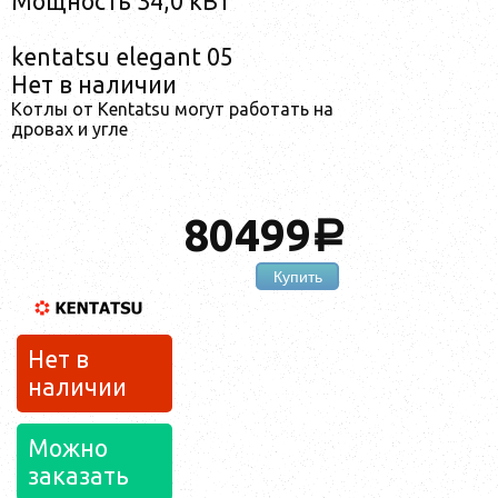
Мощность 34,0 кВт
kentatsu elegant 05
Нет в наличии
Кот­лы от Kentatsu мо­гут ра­ботать на
дро­вах и уг­ле
80499
a
Купить
Нет в
наличии
Можно
заказать