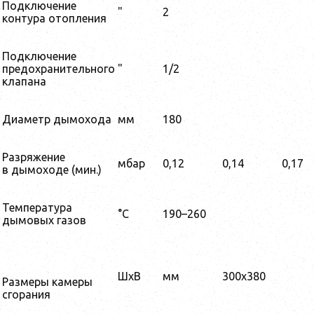
Подключение
"
2
контура отопления
Подключение
предохранительного
"
1/2
клапана
Диаметр дымохода
мм
180
Разряжение
мбар
0,12
0,14
0,17
в дымоходе (мин.)
Температура
°С
190–260
дымовых газов
ШхВ
мм
300x380
Размеры камеры
сгорания