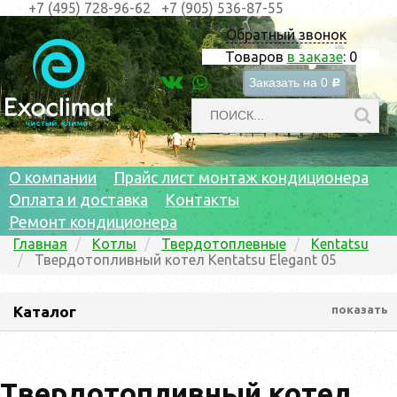
+7 (495) 728-96-62
+7 (905) 536-87-55
Обратный звонок
Товаров
в заказе
:
0
Заказать на
0
c
О компании
Прайс лист монтаж кондиционера
Оплата и доставка
Контакты
Ремонт кондиционера
Главная
Котлы
Твердотоплевные
Kentatsu
Твердотопливный котел Kentatsu Elegant 05
Каталог
показать
Твердотопливный котел