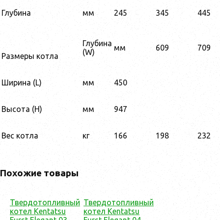
Глубина
мм
245
345
445
Глубина
мм
609
709
(W)
Размеры котла
Ширина (L)
мм
450
Высота (H)
мм
947
Вес котла
кг
166
198
232
Похожие товары
Твердотопливный
Твердотопливный
котел Kentatsu
котел Kentatsu