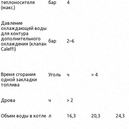
теплоносителя
бар
4
(макс.)
Давление
охлаждающей воды
для контура
дополнительного
бар
2–6
охлаждения (клапан
Caleffi)
Время сгорания
Уголь
ч
> 4
одной закладки
топлива
Дрова
ч
> 2
Объем воды в котле
л
16,3
20,3
24,3