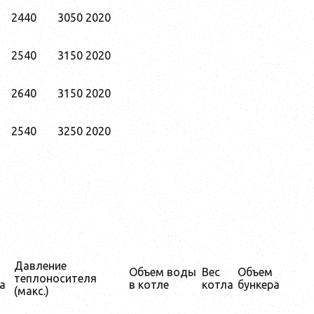
2440
3050
2020
2540
3150
2020
2640
3150
2020
2540
3250
2020
Давление
Объем воды
Вес
Объем
теплоносителя
а
в котле
котла
бункера
(макс.)