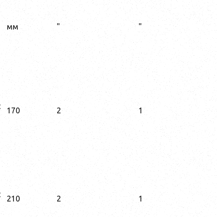
мм
"
"
R
170
2
1
R
210
2
1