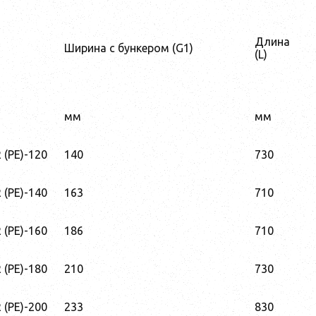
Длина
Ширина с бункером (G1)
(L)
мм
мм
(PE)-120
140
730
(PE)-140
163
710
(PE)-160
186
710
(PE)-180
210
730
(PE)-200
233
830