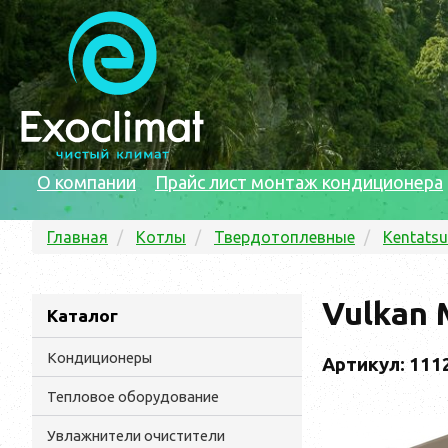
О компании
Прайс лист монтаж кондиционера
Главная
Котлы
Твердотоплевные
Kentatsu
Vulkan 
Каталог
Кондиционеры
Артикул: 111
Тепловое оборудование
Увлажнители очистители