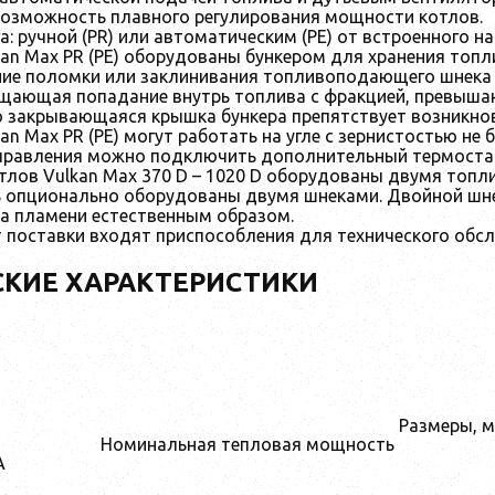
возможность плавного регулирования мощности котлов.
а: ручной (PR) или автоматическим (PE) от встроенного 
an Max PR (PE) оборудованы бункером для хранения топл
ие поломки или заклинивания топливоподающего шнека с
щающая попадание внутрь топлива с фракцией, превыша
о закрывающаяся крышка бункера препятствует возникно
an Max PR (PE) могут работать на угле с зернистостью не 
управления можно подключить дополнительный термостат
тлов Vulkan Max 370 D – 1020 D оборудованы двумя то
ь опционально оборудованы двумя шнеками. Двойной шн
а пламени естественным образом.
 поставки входят приспособления для технического обс
СКИЕ ХАРАКТЕРИСТИКИ
Размеры, 
Номинальная тепловая мощность
А