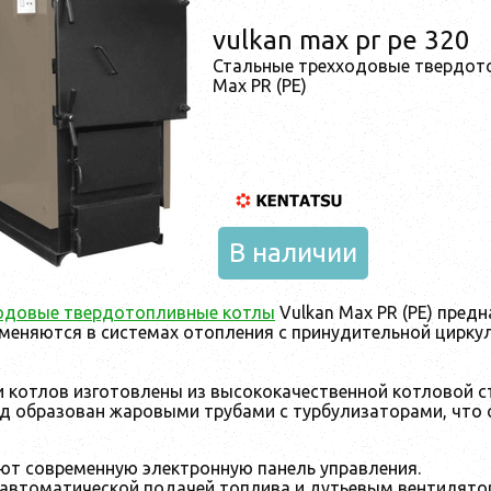
vulkan max pr pe 320
Стальные трехходовые твердот
Max PR (PE)
В наличии
одовые твердотопливные котлы
Vulkan Max PR (PE) пред
меняются в системах отопления с принудительной цирку
 котлов изготовлены из высококачественной котловой 
ход образован жаровыми трубами с турбулизаторами, что
ют современную электронную панель управления.
автоматической подачей топлива и дутьевым вентилятор