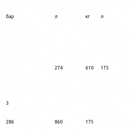
бар
л
кг
л
274
610
175
3
286
860
175