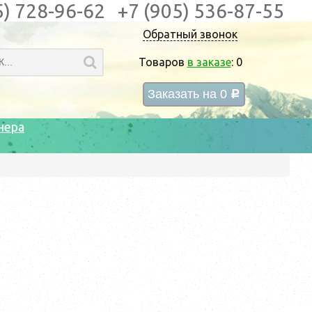
5) 728-96-62
+7 (905) 536-87-55
Обратный звонок
Товаров
в заказе
:
0
Заказать на
0
c
нера