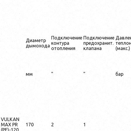
Подключение
Подключение
Давле
Диаметр
контура
предохранит.
тепло
дымохода
отопления
клапана
(макс.)
мм
"
"
бар
VULKAN
MAX PR
170
2
1
(PE)-120