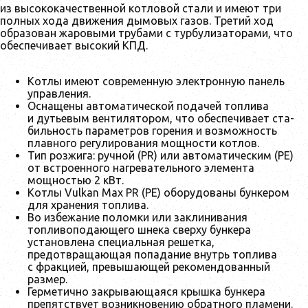
из высококачественной котловой стали и имеют три
полных хода движения дымовых газов. Третий ход
образован жаровыми трубами с турбулизаторами, что
обеспечивает высокий КПД.
Котлы имеют современную электронную панель
управления.
Оснащены автоматической подачей топлива
и дутьевым вентилятором, что обеспечивает ста-
бильность параметров горения и возможность
плавного регулирования мощности котлов.
Тип розжига: ручной (PR) или автоматическим (PE)
от встроенного нагревательного элемента
мощностью 2 кВт.
Котлы Vulkan Max PR (PE) оборудованы бункером
для хранения топлива.
Во избежание поломки или заклинивания
топливоподающего шнека сверху бункера
установлена специальная решетка,
предотвращающая попадание внутрь топлива
с фракцией, превышающей рекомендованный
размер.
Герметично закрывающаяся крышка бункера
препятствует возникновению обратного пламени.