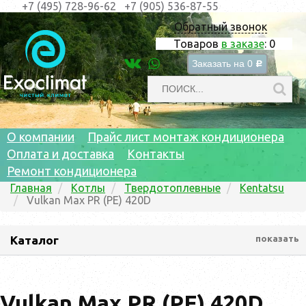
+7 (495) 728-96-62
+7 (905) 536-87-55
Обратный звонок
Товаров
в заказе
:
0
Заказать на
0
c
О компании
Прайс лист монтаж кондиционера
Оплата и доставка
Контакты
Ремонт кондиционера
Главная
Котлы
Твердотоплевные
Kentatsu
Vulkan Max PR (PE) 420D
Каталог
показать
Vulkan Max PR (PE) 420D