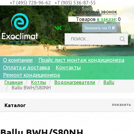
+7 (495) 728-96-62
+7 (905) 536-87-55
Обратный звонок
Товаров
в заказе
:
0
Заказать на
0
c
О компании
Прайс лист монтаж кондиционера
Оплата и доставка
Контакты
Ремонт кондиционера
Главная
Котлы
Водонагреватели
Ballu
Ballu BWH/S80NH
Каталог
показать
Ballu BWH/S80NH