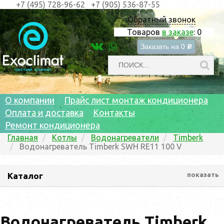
+7 (495) 728-96-62
+7 (905) 536-87-55
Обратный звонок
Товаров
в заказе
:
0
Заказать на
0
c
О компании
Прайс лист монтаж кондиционера
Оплата и доставка
Контакты
Ремонт кондиционера
Главная
Котлы
Водонагреватели
Timberk
Водонагреватель Timberk SWH RE11 100 V
Каталог
показать
Водонагреватель Timberk