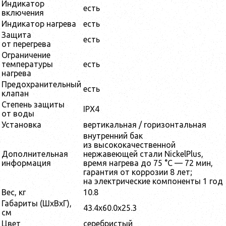
Индикатор
есть
включения
Индикатор нагрева
есть
Защита
есть
от перегрева
Ограничение
температуры
есть
нагрева
Предохранительный
есть
клапан
Степень защиты
IPX4
от воды
Установка
вертикальная / горизонтальная
внутренний бак
из высококачественной
Дополнительная
нержавеющей стали NickelPlus,
информация
время нагрева до 75 °С — 72 мин,
гарантия от коррозии 8 лет;
на электрические компоненты 1 год
Вес, кг
10.8
Габариты (ШхВхГ),
43.4x60.0x25.3
см
Цвет
серебристый