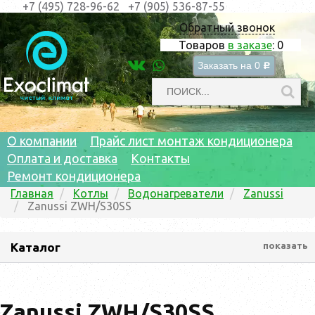
+7 (495) 728-96-62
+7 (905) 536-87-55
Обратный звонок
Товаров
в заказе
:
0
Заказать на
0
c
О компании
Прайс лист монтаж кондиционера
Оплата и доставка
Контакты
Ремонт кондиционера
Главная
Котлы
Водонагреватели
Zanussi
Zanussi ZWH/S30SS
Каталог
показать
Zanussi ZWH/S30SS