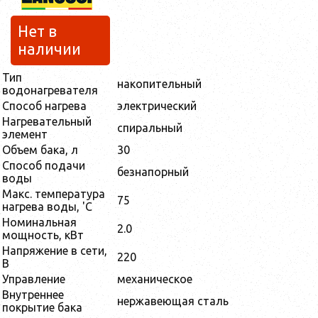
Нет в
наличии
Тип
накопительный
водонагревателя
Способ нагрева
электрический
Нагревательный
спиральный
элемент
Объем бака, л
30
Способ подачи
безнапорный
воды
Макс. температура
75
нагрева воды, 'С
Номинальная
2.0
мощность, кВт
Напряжение в сети,
220
В
Управление
механическое
Внутреннее
нержавеющая сталь
покрытие бака