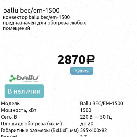
ballu bec/em-1500
конвектор ballu bec/em-1500
предназначен для обогрева любых
помещений
2870
a
Купить
В наличии
Модель
Ballu BEC/EM-1500
Мощность, кВт
1500
Сеть, В
220 В — 50 Гц
Площадь обогрева (кв. м.)
до 20
Габаритные размеры (ВхШхГ, мм)
595х400х82