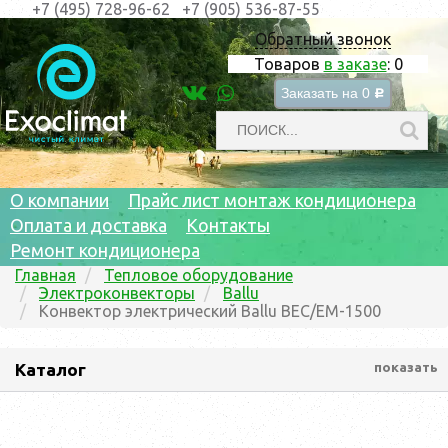
+7 (495) 728-96-62
+7 (905) 536-87-55
Обратный звонок
Товаров
в заказе
:
0
Заказать на
0
c
О компании
Прайс лист монтаж кондиционера
Оплата и доставка
Контакты
Ремонт кондиционера
Главная
Тепловое оборудование
Электроконвекторы
Ballu
Конвектор электрический Ballu BEC/EM-1500
Каталог
показать