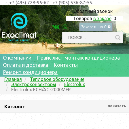
+7 (495) 728-96-62
+7 (905) 536-87-55
Обратный звонок
Товаров
в заказе
:
0
Заказать на
0
c
О компании
Прайс лист монтаж кондиционера
Оплата и доставка
Контакты
Ремонт кондиционера
Главная
Тепловое оборудование
Электроконвекторы
Electrolux
Electrolux ECH/AG-2000MFR
Каталог
показать