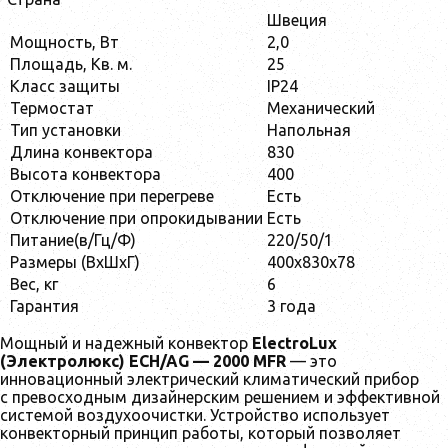
Швеция
Mощность, Вт
2,0
Площадь, Кв. м.
25
Класс защиты
IP24
Термостат
Механический
Тип установки
Напольная
Длина конвектора
830
Высота конвектора
400
Отключение при перегреве
Есть
Отключение при опрокидывании
Есть
Питание(в/Гц/Ф)
220/50/1
Размеры (ВхШхГ)
400x830x78
Вес, кг
6
Гарантия
3 года
Мощный и надежный конвектор
ElectroLux
(Электролюкс) ECH/AG — 2000 MFR
— это
инновационный электрический климатический прибор
с превосходным дизайнерским решением и эффективной
системой воздухоочистки. Устройство использует
конвекторный принцип работы, который позволяет