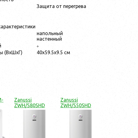
Защита от перегрева
арактеристики
напольный
ж
настенный
й
ы (ВхШхГ)
40x59.5x9.5 см
M-
Zanussi
Zanussi
ZWH/S80SHD
ZWH/S50SHD