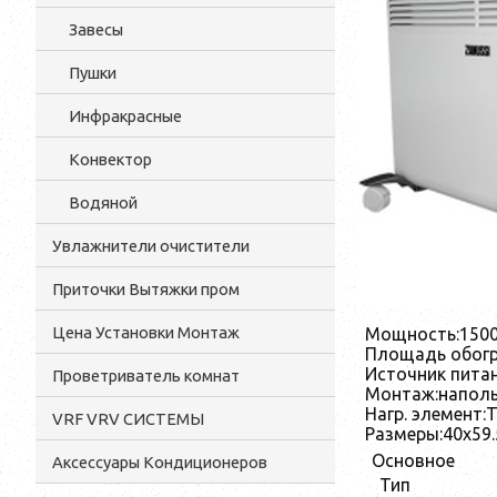
Завесы
Пушки
Инфракрасные
Конвектор
Водяной
Увлажнители очистители
Приточки Вытяжки пром
Цена Установки Монтаж
Мощность:
1500
Площадь обогр
Источник питан
Проветриватель комнат
Монтаж:
наполь
Нагр. элемент:
VRF VRV СИСТЕМЫ
Размеры:
40x59.
Основное
Аксессуары Кондиционеров
Тип