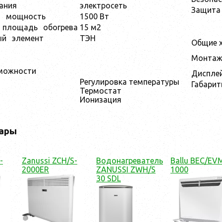
ания
электросеть
Защита
я
мощность
1500 Вт
я площадь
обогрева
15 м2
ый
элемент
ТЭН
Общие х
Монта
можности
Диспле
Регулировка температуры
Габарит
Термостат
Ионизация
ары
-
Zanussi ZCH/S-
Водонагреватель
Ballu BEC/EV
2000ER
ZANUSSI ZWH/S
1000
30 SDL