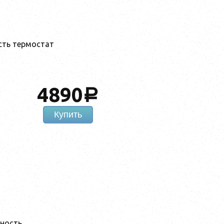
есть термостат
4890
a
Купить
ность