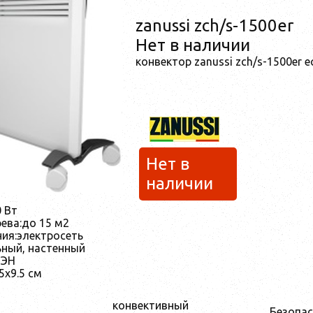
zanussi zch/s-1500er
Нет в наличии
конвектор zanussi zch/s-1500er 
Нет в
наличии
 Вт
ева:
до 15 м2
ия:
электросеть
ный, настенный
ТЭН
5x9.5 см
конвективный
Безопас