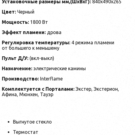
Установочные размеры мм,(ШхВхГ):
840х490х265
Цвет:
Черный
Мощность:
1800 Вт
Эффект пламени:
дрова
Регулировка температуры:
4 режима пламени
от большего к меньшему
Пульт Д/У:
(вкл-выкл)
Назначение:
электрические камины
Производство:
Interflame
Комплектуeтся с Порталами:
Экстер, Экстерион,
Афина, Мюнхен, Тауэр
Выгнутое стекло
Термостат