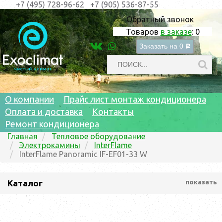
+7 (495) 728-96-62
+7 (905) 536-87-55
Обратный звонок
Товаров
в заказе
:
0
Заказать на
0
c
О компании
Прайс лист монтаж кондиционера
Оплата и доставка
Контакты
Ремонт кондиционера
Главная
Тепловое оборудование
Электрокамины
InterFlame
InterFlame Panoramic IF-EF01-33 W
Каталог
показать