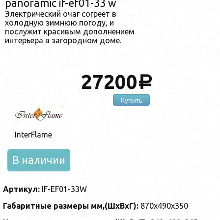
panoramic if-ef01-33 w
Электрический очаг согреет в
холодную зимнюю погоду, и
послужит красивым дополнением
интерьера в загородном доме.
27200
a
Купить
InterFlame
В наличии
Артикул:
IF-EF01-33W
Габаритные размеры мм,(ШхВхГ):
870х490х350