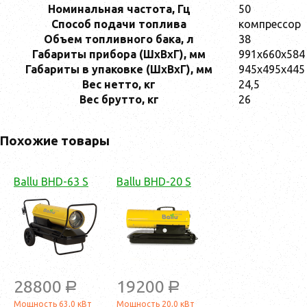
Номинальная частота, Гц
50
Способ подачи топлива
компрессор
Объем топливного бака, л
38
Габариты прибора (ШхВхГ), мм
991х660х584
Габариты в упаковке (ШхВхГ), мм
945х495х445
Вес нетто, кг
24,5
Вес брутто, кг
26
Похожие товары
Ballu BHD-63 S
Ballu BHD-20 S
28800
19200
a
a
Мощность 63,0 кВт
Мощность 20,0 кВт