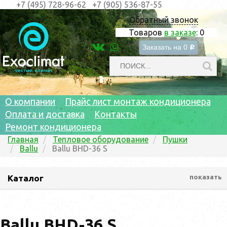
+7 (495) 728-96-62
+7 (905) 536-87-55
Обратный звонок
Товаров
в заказе
:
0
Заказать на
0
c
О компании
Прайс лист монтаж кондиционера
Оплата и доставка
Контакты
Ремонт кондиционера
Главная
Тепловое оборудование
Пушки
Ballu
Ballu BHD-36 S
Каталог
показать
Ballu BHD-36 S