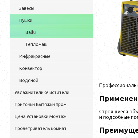
Завесы
Пушки
Ballu
Тепломаш
Инфракрасные
Конвектор
Водяной
Профессиональн
Увлажнители очистители
Применен
Приточки Вытяжки пром
Строящиеся объе
Цена Установки Монтаж
и подсобные пом
Проветриватель комнат
Преимуще