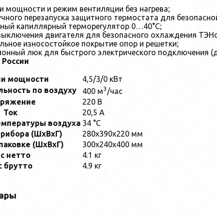
и мощности и режим вентиляции без нагрева;
чного перезапуска защитного термостата для безопасной
ный капиллярный терморегулятор 0…40°С;
ыключения двигателя для безопасного охлаждения ТЭНов
ьное износостойкое покрытие опор и решетки;
нный люк для быстрого электрического подключения (дл
 России
ни мощности
4,5/3/0 кВт
3
ьность по воздуху
400 м
/час
пряжение
220 В
Ток
20,5 А
емпературы воздуха
34 °C
рибора (ШхВхГ)
280x390x220 мм
паковке (ШхВхГ)
300x240x400 мм
с нетто
4.1 кг
с брутто
4.9 кг
ары