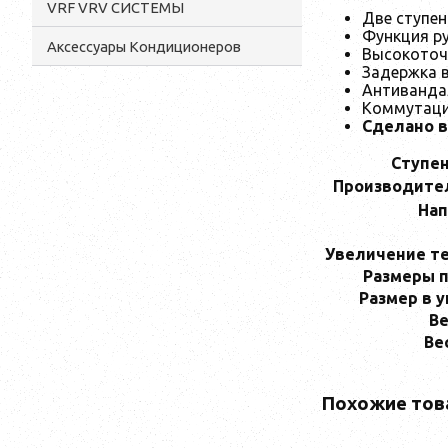
VRF VRV СИСТЕМЫ
Две ступен
Функция ру
Аксессуары Кондиционеров
Высокоточ
Задержка в
Антивандал
Коммутацио
Сделано в
Ступе
Производител
На
Увеличение т
Размеры п
Размер в у
Ве
Ве
Похожие тов