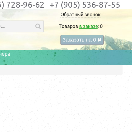
5) 728-96-62
+7 (905) 536-87-55
Обратный звонок
Товаров
в заказе
:
0
Заказать на
0
c
нера