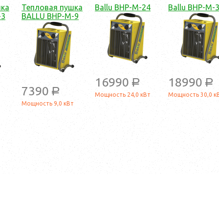
шка
Тепловая пушка
Ballu BHP-M-24
Ballu BHP-M-
-3
BALLU BHP-M-9
16990
18990
a
a
7390
a
Мощность 24,0 кВт
Мощность 30,0 к
т
Мощность 9,0 кВт