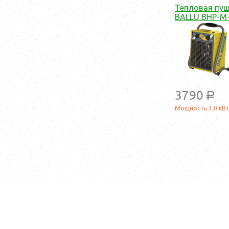
Тепловая пу
BALLU BHP-M
3790
a
Мощность 3,0 кВ