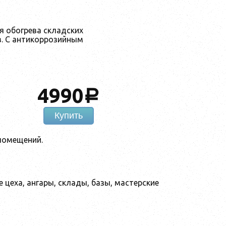
я обогрева складских
в. С антикоррозийным
4990
a
Купить
помещений.
цеха, ангары, склады, базы, мастерские