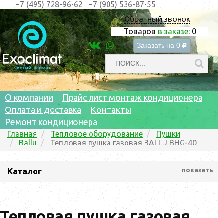
+7 (495) 728-96-62
+7 (905) 536-87-55
Обратный звонок
Товаров
в заказе
:
0
Заказать на
0
c
О компании
Прайс лист монтаж кондиционера
Оплата и доставка
Контакты
Ремонт кондиционера
Главная
Тепловое оборудование
Пушки
Ballu
Тепловая пушка газовая BALLU BHG-40
Каталог
показать
Тепловая пушка газовая