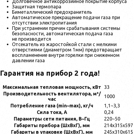
Долговечное антикоррозийное покрытие корпуса
Защитная термопара
Биметаллический предохранитель
Автоматическое прекращение подачи газа при
отсутствии электропитания
При устранении причин срабатывания системы
безопасности, автоматическая подача газа
не производится
Отсекатель из жаростойкой стали с мелкими
отверстиями (диаметром 1мм) предотвращает
воспламенение внутри горелки при сниженном
давлении газа
Гарантия на прибор 2 года!
Максимальная тепловая мощность, кВт
33
Производительность вентилятора, м³/
1000
час
Потребление газа (min~max), кг/ч
1,1~3,3
Сила тока, A
0,24
Параметры сети питания, B~Гц
220~50
Габариты прибора (ШхВхГ), мм
214x315x597
Габариты в упаковке (ШхВхГ), мм
245x310x615