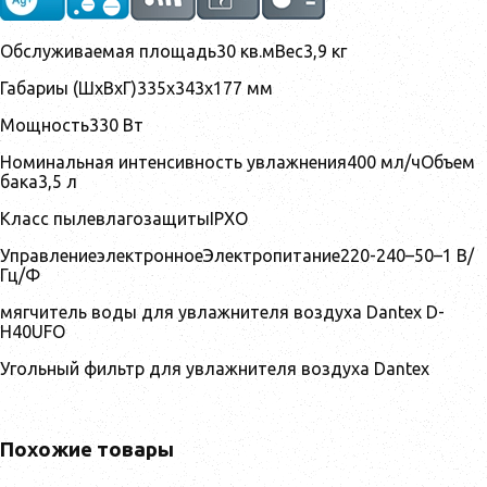
Обслуживаемая площадь30 кв.мВес3,9 кг
Габариы (ШхВхГ)335х343х177 мм
Мощность330 Вт
Номинальная интенсивность увлажнения400 мл/чОбъем
бака3,5 л
Класс пылевлагозащитыIPXO
УправлениеэлектронноеЭлектропитание220-240–50–1 В/
Гц/Ф
мягчитель воды для увлажнителя воздуха Dantex D-
H40UFO
Угольный фильтр для увлажнителя воздуха Dantex
Похожие товары