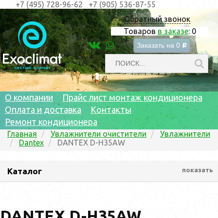
+7 (495) 728-96-62
+7 (905) 536-87-55
Обратный звонок
Товаров
в заказе
:
0
Заказать на
0
c
О компании
Прайс лист монтаж кондиционера
Оплата и доставка
Контакты
Ремонт кондиционера
Главная
Увлажнители очистители
Увлажнители
Dantex
DANTEX D-H35AW
Каталог
показать
DANTEX D-H35AW