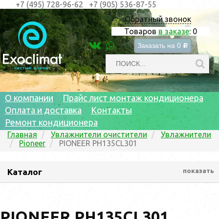
+7 (495) 728-96-62
+7 (905) 536-87-55
Обратный звонок
Товаров
в заказе
:
0
Заказать на
0
c
О компании
Прайс лист монтаж кондиционера
Оплата и доставка
Контакты
Ремонт кондиционера
Главная
Увлажнители очистители
Увлажнители
Pioneer
PIONEER PH135CL301
Каталог
показать
PIONEER PH135CL301