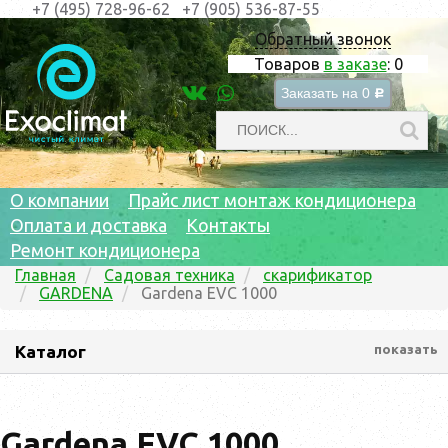
+7 (495) 728-96-62
+7 (905) 536-87-55
Обратный звонок
Товаров
в заказе
:
0
Заказать на
0
c
О компании
Прайс лист монтаж кондиционера
Оплата и доставка
Контакты
Ремонт кондиционера
Главная
Садовая техника
скарификатор
GARDENA
Gardena EVC 1000
Каталог
показать
Gardena EVC 1000