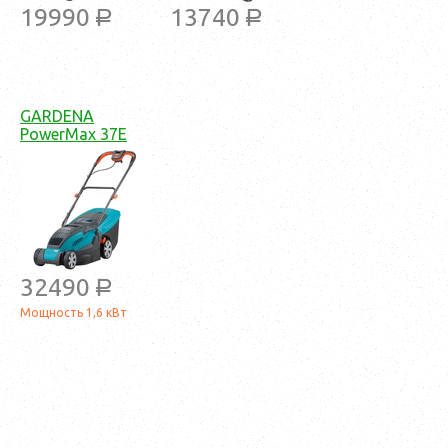
19990
13740
a
a
GARDENA
PowerMax 37E
32490
a
Мощность 1,6 кВт