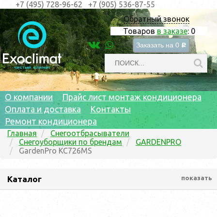
+7 (495) 728-96-62
+7 (905) 536-87-55
Обратный звонок
Товаров
в заказе
:
0
Заказать на
0
c
О компании
Прайс лист монтаж кондиционера
Оплата и доставка
Контакты
Ремонт кондиционера
Главная
Снегоотбрасыватели
Снегоуборщики по брендам
GARDENPRO
GardenPro KC726MS
Каталог
показать