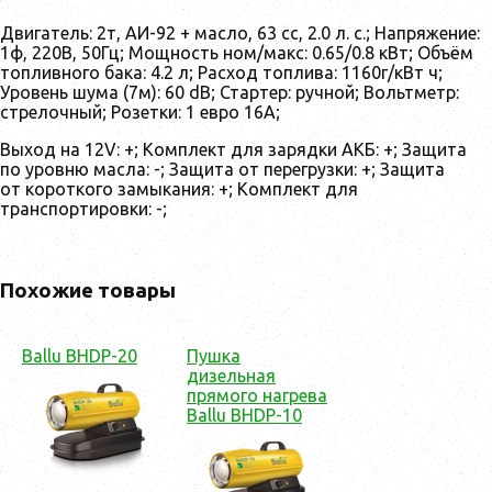
Двигатель: 2т, АИ-92 + масло, 63 сс, 2.0 л. с.; Напряжение:
1ф, 220В, 50Гц; Мощность ном/макс: 0.65/0.8 кВт; Объём
топливного бака: 4.2 л; Расход топлива: 1160г/кВт ч;
Уровень шума (7м): 60 dB; Стартер: ручной; Вольтметр:
стрелочный; Розетки: 1 евро 16А;
Выход на 12V: +; Комплект для зарядки АКБ: +; Защита
по уровню масла: -; Защита от перегрузки: +; Защита
от короткого замыкания: +; Комплект для
транспортировки: -;
Похожие товары
Ballu BHDP-20
Пушка
дизельная
прямого нагрева
Ballu BHDP-10