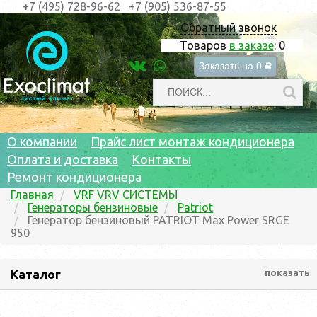
+7 (495) 728-96-62
+7 (905) 536-87-55
Обратный звонок
Товаров
в заказе
:
0
Заказать на
0
c
О компании
Прайс лист монтаж кондиционера
Оплата и доставка
Контакты
Ремонт кондиционера
Главная
VRF VRV СИСТЕМЫ
Генераторы бензиновые
Patriot
Генератор бензиновый PATRIOT Max Power SRGE
950
Каталог
показать