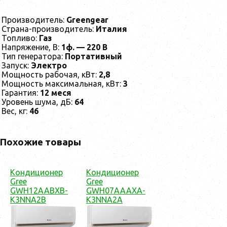
Производитель:
Greengear
Страна-производитель:
Италия
Топливо:
Газ
Напряжение, В:
1ф. — 220 В
Тип генератора:
Портативный
Запуск:
Электро
Мощность рабочая, кВт:
2,8
Мощность максимальная, кВт:
3
Гарантия:
12 меся
Уровень шума, дБ:
64
Вес, кг:
46
Похожие товары
Кондиционер
Кондиционер
Gree
Gree
GWH12AABXB-
GWH07AAAXA-
K3NNA2B
K3NNA2A