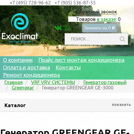
+7 (495) 728-96-62
+7 (905) 536-87-55
Обратный звонок
Товаров
в заказе
:
0
Заказать на
0
c
О компании
Прайс лист монтаж кондиционера
Оплата и доставка
Контакты
Ремонт кондиционера
Главная
VRF VRV СИСТЕМЫ
Генератор газовый
Greengear
Генератор GREENGEAR GE-3000
Каталог
показать
Генератор GREENGEAR GE-