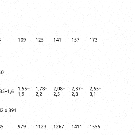
3
109
125
141
157
173
50
1,55–
1,78–
2,08–
2,37–
2,65–
,35–1,6
1,9
2,2
2,5
2,8
3,1
42 x 391
35
979
1123
1267
1411
1555