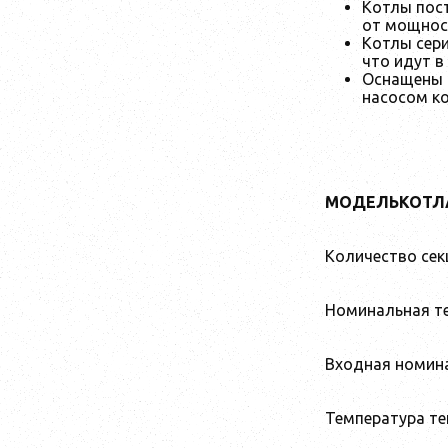
Котлы пост
от мощнос
Котлы сери
что идут в
Оснащены 
насосом ко
МОДЕЛЬКОТЛ
Количество сек
Номинальная т
Входная номин
Температура те