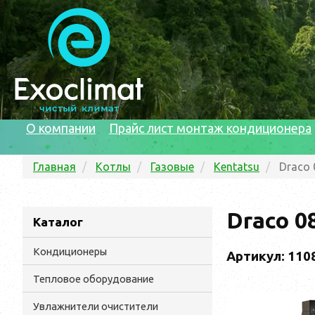
О компании
Прайс лист монтаж кондиционера
Главная
Котлы
Газовые
Kentatsu
Draco 
Draco 0
Каталог
Кондиционеры
Артикул: 110
Тепловое оборудование
Увлажнители очистители