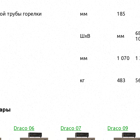
ой трубы горелки
мм
185
6
ШхВ
мм
1
мм
1 070
1
кг
483
5
ары
Draco 06
Draco 07
Draco 09