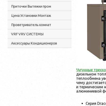
Приточки Вытяжки пром
Цена Установки Монтаж
Проветриватель комнат
VRF VRV СИСТЕМЫ
Аксессуары Кондиционеров
Чугунные трехх
дизельном топл
теплообмена ув
чему достигаетс
и термическим 
алюминиевой фо
Серия Drac