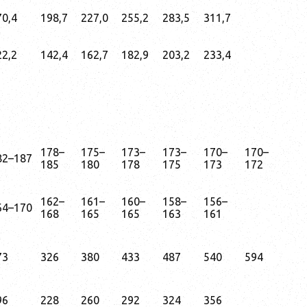
70,4
198,7
227,0
255,2
283,5
311,7
22,2
142,4
162,7
182,9
203,2
233,4
178–
175–
173–
173–
170–
170–
82–187
185
180
178
175
173
172
162–
161–
160–
158–
156–
64–170
168
165
165
163
161
73
326
380
433
487
540
594
96
228
260
292
324
356