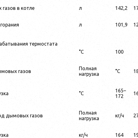
газов в котле
л
142,2
1
сгорания
л
101,9
1
рабатывания термостата
°C
100
Полная
ымовых газов
°C
1
нагрузка
165–
узка
°C
1
172
Полная
од дымовых газов
кг/ч
2
нагрузка
узка
кг/ч
164
1