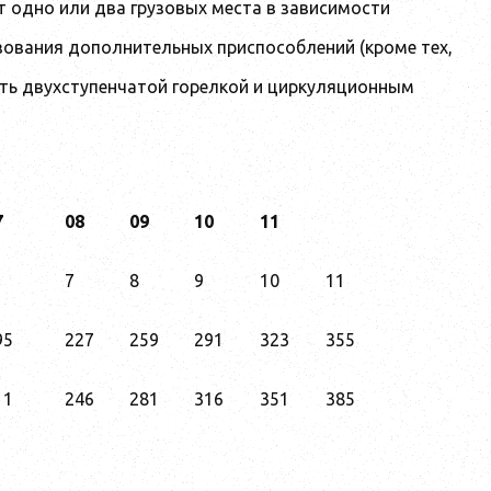
 одно или два грузовых места в зависимости
ьзования дополнительных приспособлений (кроме тех,
ть двухступенчатой горелкой и циркуляционным
7
08
09
10
11
7
8
9
10
11
95
227
259
291
323
355
11
246
281
316
351
385