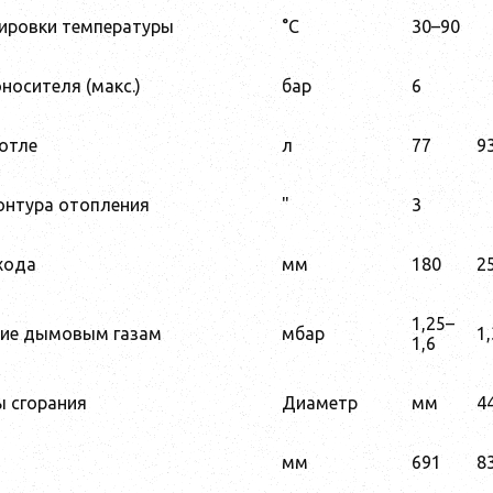
ировки температуры
°C
30–90
носителя (макс.)
бар
6
отле
л
77
9
онтура отопления
"
3
хода
мм
180
2
1,25–
ие дымовым газам
мбар
1
1,6
 сгорания
Диаметр
мм
4
мм
691
8