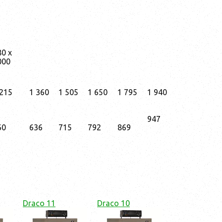
80 x
000
 215
1 360
1 505
1 650
1 795
1 940
947
60
636
715
792
869
Draco 11
Draco 10