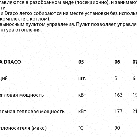
авляются в разобранном виде (посекционно), и занимают
ти.
и Draco легко собираются на месте установки без испол
 комплекте с котлом).
выносным пультом управления. Пульт позволяет управля
нтура отопления.
А DRACO
05
06
0
ций
шт.
5
6
епловая мощность
кВт
163
1
альная тепловая мощность
кВт
177
2
плоносителя (макс.)
°C
90