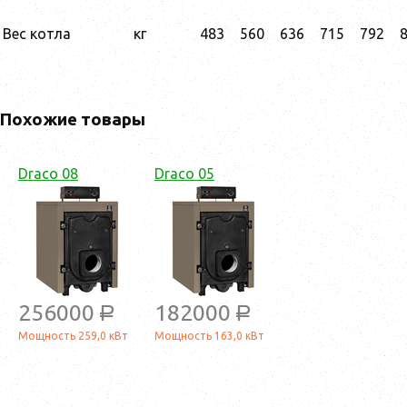
Вес котла
кг
483
560
636
715
792
Похожие товары
Draco 08
Draco 05
256000
182000
a
a
Мощность 259,0 кВт
Мощность 163,0 кВт