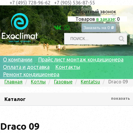
+7 (495) 728-96-62
+7 (905) 536-87-55
Обратный звонок
Товаров
в заказе
:
0
Заказать на
0
c
О компании
Прайс лист монтаж кондиционера
Оплата и доставка
Контакты
Ремонт кондиционера
Главная
Котлы
Газовые
Kentatsu
Draco 09
Каталог
показать
Draco 09