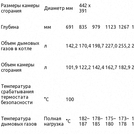
Размеры камеры
442 x
Диаметр
мм
сгорания
391
Глубина
мм
691
835
979
1123
1267
Объем дымовых
л
142,2
170,4
198,7
227,0
255,2
2
газов в котле
Объем камеры
л
101,9
122,2
142,4
162,7
182,9
2
сгорания
Температура
срабатывания
термостата
°C
100
безопасности
Температура
Полная
182–
178–
175–
173–
°C
дымовых газов
нагрузка
187
185
180
178