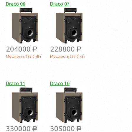
Draco 06
Draco 07
204000
228800
a
a
Мощность 195,0 кВт
Мощность 227,0 кВт
Draco 11
Draco 10
330000
305000
a
a