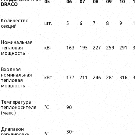
05
06
07
08
09
10
DRACO
Количество
шт.
5
6
7
8
9
секций
Номинальная
тепловая
кВт
163
195
227
259
291
мощность
Входная
номинальная
кВт
177
211
246
281
316
тепловая
мощность
Температура
теплоносителя
°C
90
(макс.)
Диапазон
30–
регулировки
°C