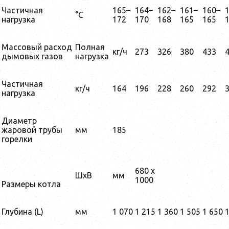
Частичная
165–
164–
162–
161–
160–
°C
нагрузка
172
170
168
165
165
Массовый расход
Полная
кг/ч
273
326
380
433
дымовых газов
нагрузка
Частичная
кг/ч
164
196
228
260
292
нагрузка
Диаметр
жаровой трубы
мм
185
горелки
680 x
ШхВ
мм
1000
Размеры котла
Глубина (L)
мм
1 070
1 215
1 360
1 505
1 650
1