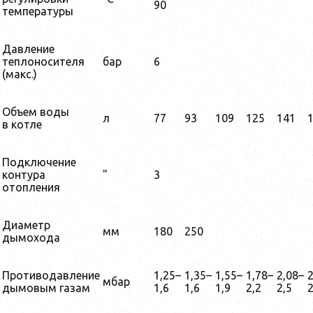
90
температуры
Давление
теплоносителя
бар
6
(макс.)
Объем воды
л
77
93
109
125
141
в котле
Подключение
контура
"
3
отопления
Диаметр
мм
180
250
дымохода
Противодавление
1,25–
1,35–
1,55–
1,78–
2,08–
2
мбар
дымовым газам
1,6
1,6
1,9
2,2
2,5
2