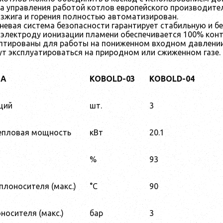
 управления работой котлов европейского производител
зжига и горения полностью автоматизирован.
евая система безопасности гарантирует стабильную и бе
электроду ионизации пламени обеспечивается 100% конт
птированы для работы на пониженном входном давлении 
т эксплуатироваться на природном или сжиженном газе.
ЛА
K
OBOLD-03
K
OBOLD-04
ций
шт.
3
епловая мощность
кВт
20.1
%
93
плоносителя (макс.)
°C
90
носителя (макс.)
бар
3