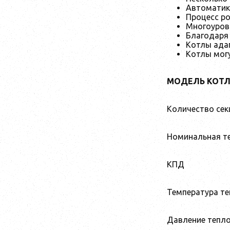
Автоматика
Процесс ро
Многоуровн
Благодаря 
Котлы ада
Котлы могу
МОДЕЛЬ
К
ОТ
Количество сек
Номинальная т
КПД
Температура те
Давление тепло