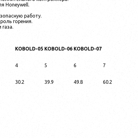
я Honeywell.
зопасную работу.
роль горения.
газа.
K
OBOLD-05
K
OBOLD-06
K
OBOLD-07
4
5
6
7
30.2
39.9
49.8
60.2