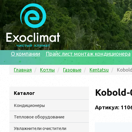
О компании
Прайс лист монтаж кондиционера
Главная
Котлы
Газовые
Kentatsu
Kobol
Kobold-
Каталог
Кондиционеры
Артикул: 110
Тепловое оборудование
Увлажнители очистители