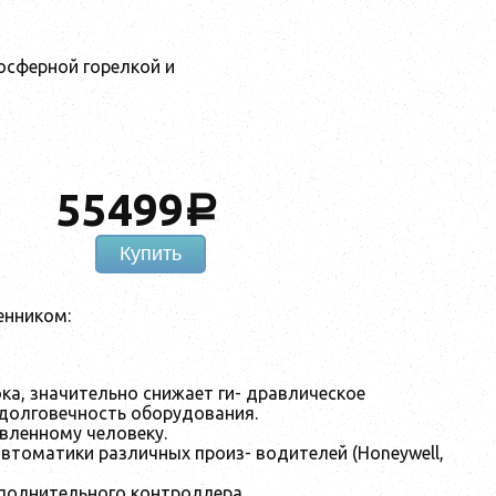
осферной горелкой и
55499
a
Купить
енником:
ка, значительно снижает ги- дравлическое
 долговечность оборудования.
вленному человеку.
втоматики различных произ- водителей (Honeywell,
полнительного контроллера.