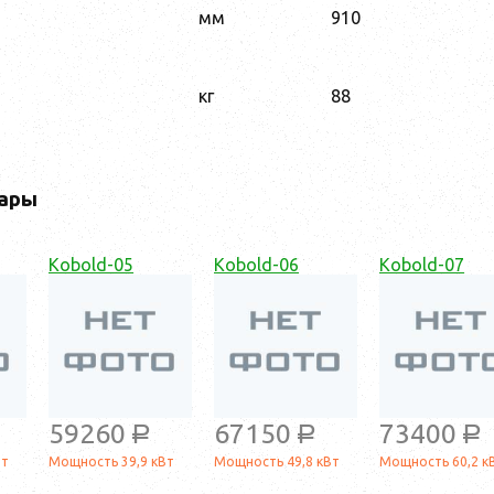
мм
910
кг
88
ары
Kobold-05
Kobold-06
Kobold-07
59260
67150
73400
a
a
a
Вт
Мощность 39,9 кВт
Мощность 49,8 кВт
Мощность 60,2 к