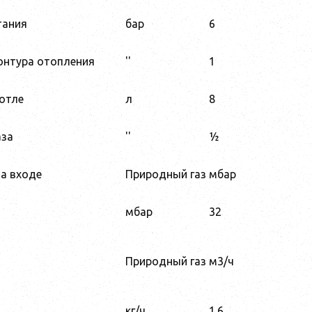
тания
бар
6
онтура отопления
''
1
отле
л
8
аза
''
½
на входе
Природный газ
мбар
мбар
32
Природный газ
м3/ч
а
кг/ч
1.6