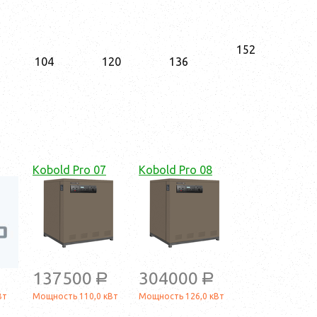
152
104
120
136
Kobold Pro 07
Kobold Pro 08
137500
304000
a
a
Вт
Мощность 110,0 кВт
Мощность 126,0 кВт