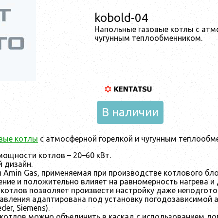
kobold-04
Напольные газовые котлы с атм
чугунным теплообменником.
В наличии
вые котлы
с атмосферной горелкой и чугунным теплообм
ощности котлов – 20–60 кВт.
 дизайн.
 Amin Gas, применяемая при производстве котлового бло
ние и положительно влияет на равномерность нагрева и
котлов позволяет произвести настройку даже неподгото
авления адаптирована под установку погодозависимой а
der, Siemens).
котлов можно объединить в каскад с использованием до