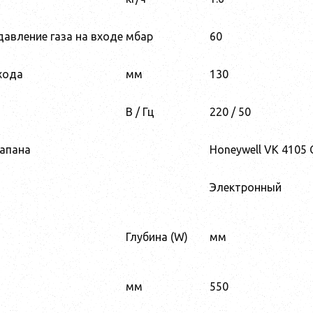
авление газа на входе
мбар
60
хода
мм
130
В / Гц
220 / 50
лапана
Honeywell VK 4105 
Электронный
Глубина (W)
мм
мм
550