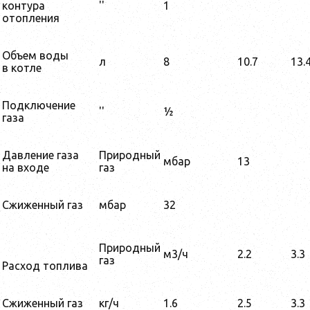
контура
''
1
отопления
Объем воды
л
8
10.7
13.
в котле
Подключение
''
½
газа
Давление газа
Природный
мбар
13
на входе
газ
Сжиженный газ
мбар
32
Природный
м3/ч
2.2
3.3
газ
Расход топлива
Сжиженный газ
кг/ч
1.6
2.5
3.3