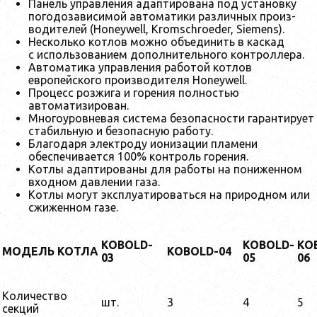
Панель управления адаптирована под установку
погодозависимой автоматики различных произ-
водителей (Honeywell, Kromschroeder, Siemens).
Несколько котлов можно объединить в каскад
с использованием дополнительного контроллера.
Автоматика управления работой котлов
европейского производителя Honeywell.
Процесс розжига и горения полностью
автоматизирован.
Многоуровневая система безопасности гарантирует
стабильную и безопасную работу.
Благодаря электроду ионизации пламени
обеспечивается 100% контроль горения.
Котлы адаптированы для работы на пониженном
входном давлении газа.
Котлы могут эксплуатироваться на природном или
сжиженном газе.
K
OBOLD-
K
OBOLD-
K
O
МОДЕЛЬ
К
ОТ
ЛА
K
OBOLD-04
03
05
06
Количество
шт.
3
4
5
секций