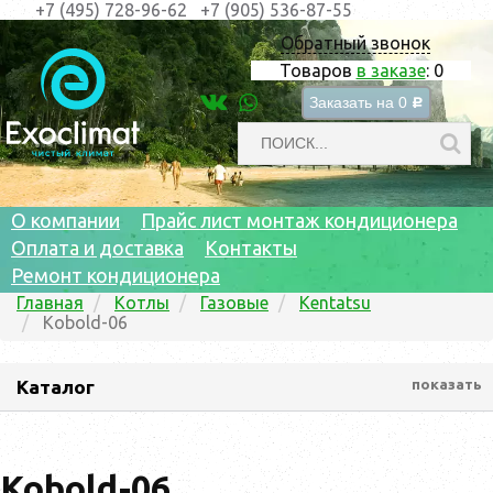
+7 (495) 728-96-62
+7 (905) 536-87-55
Обратный звонок
Товаров
в заказе
:
0
Заказать на
0
c
О компании
Прайс лист монтаж кондиционера
Оплата и доставка
Контакты
Ремонт кондиционера
Главная
Котлы
Газовые
Kentatsu
Kobold-06
Каталог
показать
Kobold-06