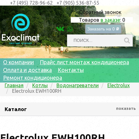
+7 (495) 728-96-62
+7 (905) 536-87-55
Обратный звонок
Товаров
в заказе
:
0
Заказать на
0
c
О компании
Прайс лист монтаж кондиционера
Оплата и доставка
Контакты
Ремонт кондиционера
Главная
Котлы
Водонагреватели
Electrolux
Electrolux EWH100RH
Каталог
показать
Electrolux EWH100RH