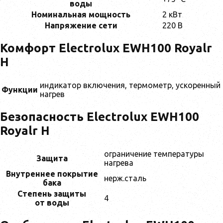
воды
Номинальная мощность
2 кВт
Напряжение сети
220 В
Комфорт Electrolux EWH100 Royalr
H
индикатор включения, термометр, ускоренный
Функции
нагрев
Безопасность Electrolux EWH100
Royalr H
ограничение температуры
Защита
нагрева
Внутреннее покрытие
нерж.сталь
бака
Степень защиты
4
от воды