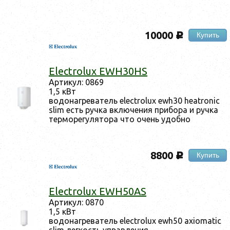
10000
Купить
c
Electrolux EWH30HS
Ар­ти­кул: 0869
1,5 кВт
во­донаг­ре­ватель electrolux ewh30 heatronic
slim есть руч­ка вклю­чения при­бора и руч­ка
тер­мо­регу­лято­ра что очень удоб­но
8800
Купить
c
Electrolux EWH50AS
Ар­ти­кул: 0870
1,5 кВт
во­донаг­ре­ватель electrolux ewh50 axiomatic
slim лег­кость уп­равле­ния