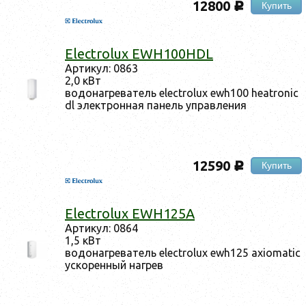
12800
Купить
c
Electrolux EWH100HDL
Ар­ти­кул: 0863
2,0 кВт
во­донаг­ре­ватель electrolux ewh100 heatronic
dl элек­трон­ная па­нель уп­равле­ния
12590
Купить
c
Electrolux EWH125A
Ар­ти­кул: 0864
1,5 кВт
во­донаг­ре­ватель electrolux ewh125 axiomatic
ус­ко­рен­ный наг­рев