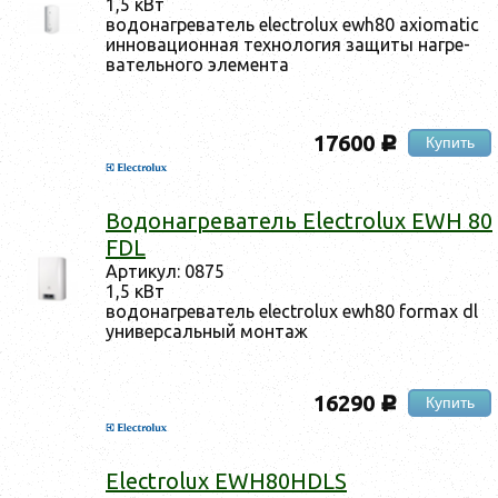
1,5 кВт
во­донаг­ре­ватель electrolux ewh80 axiomatic
ин­но­ваци­он­ная тех­но­логия за­щиты наг­ре­
ватель­но­го эле­мен­та
17600
Купить
c
Во­донаг­ре­ватель Electrolux EWH 80
FDL
Ар­ти­кул: 0875
1,5 кВт
во­донаг­ре­ватель electrolux ewh80 formax dl
уни­вер­саль­ный мон­таж
16290
Купить
c
Electrolux EWH80HDLS