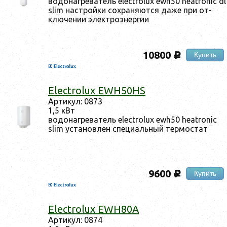
во­донаг­ре­ватель electrolux ewh50 heatronic dl
slim нас­трой­ки сох­ра­ня­ют­ся да­же при от­
клю­чении элек­тро­энер­гии
10800
Купить
c
Electrolux EWH50HS
Ар­ти­кул: 0873
1,5 кВт
во­донаг­ре­ватель electrolux ewh50 heatronic
slim ус­та­нов­лен спе­ци­аль­ный тер­мостат
9600
Купить
c
Electrolux EWH80A
Ар­ти­кул: 0874