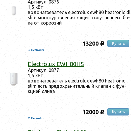
Ар­ти­кул: 0876
1,5 кВт
во­донаг­ре­ватель electrolux ewh80 heatronic dl
slim мно­го­уров­не­вая за­щита внут­ренне­го ба­
ка от кор­ро­зий
13200
Купить
c
Electrolux EWH80HS
Ар­ти­кул: 0877
1,5 кВт
во­донаг­ре­ватель electrolux ewh80 heatronic
slim есть пре­дох­ра­нитель­ный кла­пан с фун­
кци­ей сли­ва
12000
Купить
c