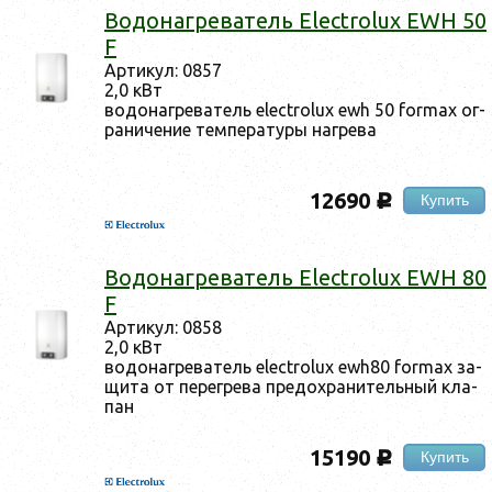
Во­донаг­ре­ватель Electrolux EWH 50
F
Ар­ти­кул: 0857
2,0 кВт
во­донаг­ре­ватель electrolux ewh 50 formax ог­
ра­ниче­ние тем­пе­рату­ры наг­ре­ва
12690
Купить
c
Во­донаг­ре­ватель Electrolux EWH 80
F
Ар­ти­кул: 0858
2,0 кВт
во­донаг­ре­ватель electrolux ewh80 formax за­
щита от пе­рег­ре­ва пре­дох­ра­нитель­ный кла­
пан
15190
Купить
c