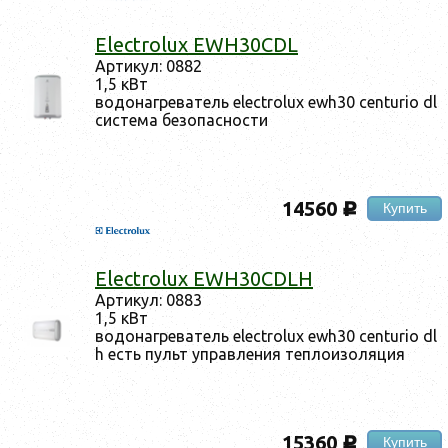
Electrolux EWH30CDL
Ар­ти­кул: 0882
1,5 кВт
во­донаг­ре­ватель electrolux ewh30 centurio dl
сис­те­ма бе­зопас­ности
14560
Купить
c
Electrolux EWH30CDLH
Ар­ти­кул: 0883
1,5 кВт
во­донаг­ре­ватель electrolux ewh30 centurio dl
h есть пульт уп­равле­ния теп­ло­изо­ляция
15360
Купить
c