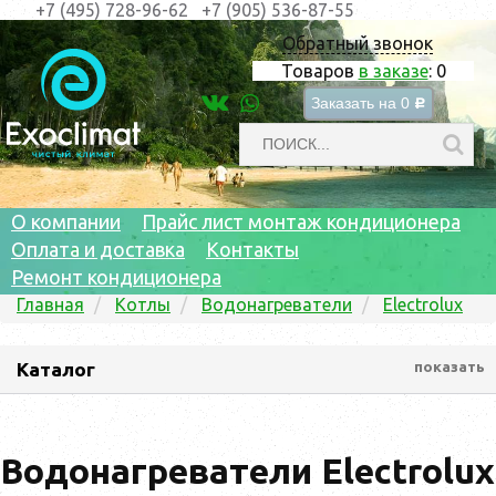
+7 (495) 728-96-62
+7 (905) 536-87-55
Обратный звонок
Товаров
в заказе
:
0
Заказать на
0
c
О компании
Прайс лист монтаж кондиционера
Оплата и доставка
Контакты
Ремонт кондиционера
Главная
Котлы
Водонагреватели
Electrolux
Каталог
показать
Водонагреватели Electrolux