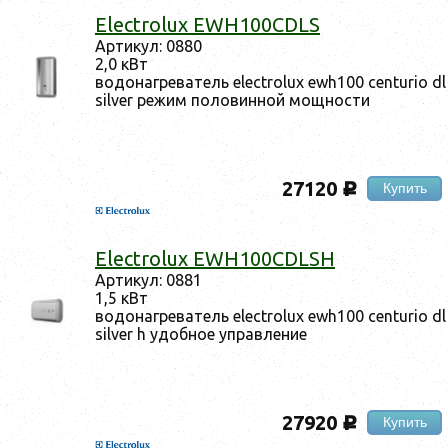
Electrolux EWH100CDLS
Ар­ти­кул: 0880
2,0 кВт
во­донаг­ре­ватель electrolux ewh100 centurio dl
silver ре­жим по­ловин­ной мощ­ности
27120
Купить
c
Electrolux EWH100CDLSH
Ар­ти­кул: 0881
1,5 кВт
во­донаг­ре­ватель electrolux ewh100 centurio dl
silver h удоб­ное уп­равле­ние
27920
Купить
c