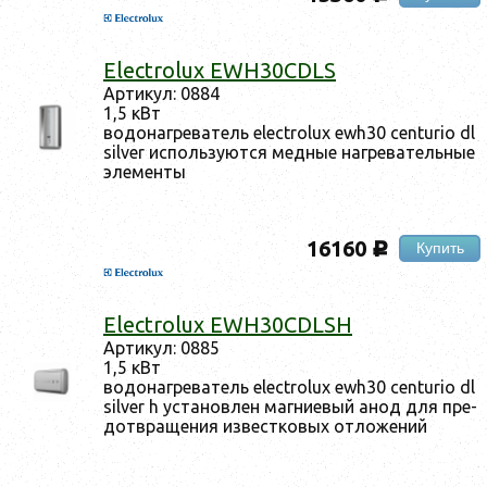
Electrolux EWH30CDLS
Ар­ти­кул: 0884
1,5 кВт
во­донаг­ре­ватель electrolux ewh30 centurio dl
silver ис­поль­зу­ют­ся мед­ные наг­ре­ватель­ные
эле­мен­ты
16160
Купить
c
Electrolux EWH30CDLSH
Ар­ти­кул: 0885
1,5 кВт
во­донаг­ре­ватель electrolux ewh30 centurio dl
silver h ус­та­нов­лен маг­ни­евый анод для пре­
дот­вра­щения из­вес­тко­вых от­ло­жений