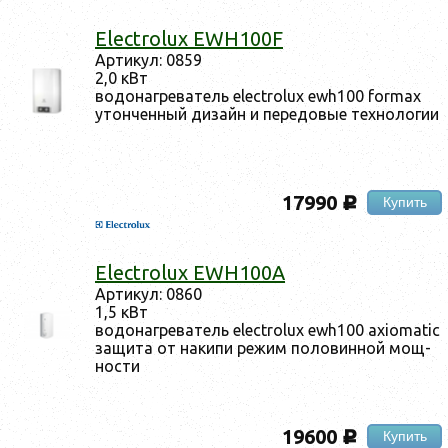
Electrolux EWH100F
Ар­ти­кул: 0859
2,0 кВт
во­донаг­ре­ватель electrolux ewh100 formax
утон­ченный ди­зайн и пе­редо­вые тех­но­логии
17990
Купить
c
Electrolux EWH100A
Ар­ти­кул: 0860
1,5 кВт
во­донаг­ре­ватель electrolux ewh100 axiomatic
за­щита от на­кипи ре­жим по­ловин­ной мощ­
ности
19600
Купить
c