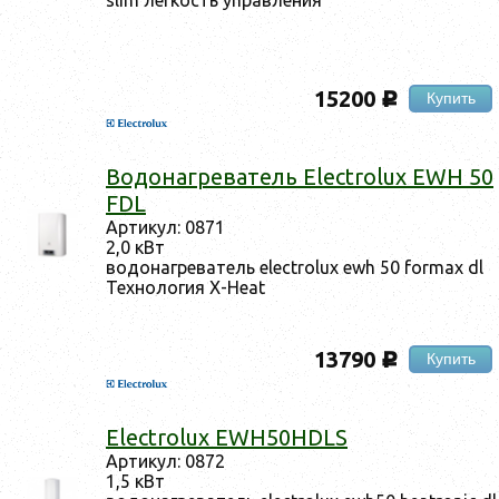
15200
Купить
c
Во­донаг­ре­ватель Electrolux EWH 50
FDL
Ар­ти­кул: 0871
2,0 кВт
во­донаг­ре­ватель electrolux ewh 50 formax dl
Тех­но­логия X-Heat
13790
Купить
c
Electrolux EWH50HDLS
Ар­ти­кул: 0872
1,5 кВт