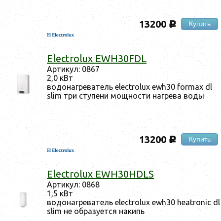
13200
Купить
c
Electrolux EWH30FDL
Ар­ти­кул: 0867
2,0 кВт
во­донаг­ре­ватель electrolux ewh30 formax dl
slim три сту­пени мощ­ности наг­ре­ва во­ды
13200
Купить
c
Electrolux EWH30HDLS
Ар­ти­кул: 0868
1,5 кВт
во­донаг­ре­ватель electrolux ewh30 heatronic dl
slim не об­ра­зу­ет­ся на­кипь