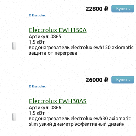
22800
Купить
c
Electrolux EWH150A
Ар­ти­кул: 0865
1,5 кВт
во­донаг­ре­ватель electrolux ewh150 axiomatic
за­щита от пе­рег­ре­ва
26000
Купить
c
Electrolux EWH30AS
Ар­ти­кул: 0866
1,5 кВт
во­донаг­ре­ватель electrolux ewh30 axiomatic
slim уз­кий ди­аметр эф­фектив­ный ди­зайн