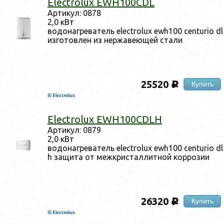
Electrolux EWH100CDL
Ар­ти­кул: 0878
2,0 кВт
во­донаг­ре­ватель electrolux ewh100 centurio dl
из­го­тов­лен из нер­жа­ве­ющей ста­ли
25520
Купить
c
Electrolux EWH100CDLH
Ар­ти­кул: 0879
2,0 кВт
во­донаг­ре­ватель electrolux ewh100 centurio dl
h за­щита от меж­крис­таллит­ной кор­ро­зии
26320
Купить
c