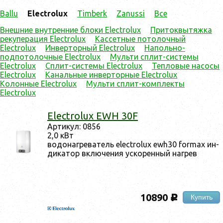
Ballu
Electrolux
Timberk
Zanussi
Все
Внешние внутренние блоки Electrolux
Притоквытяжка
рекуперация Electrolux
Кассетные потолочный
Electrolux
Инверторный Electrolux
Напольно-
подпотолочные Electrolux
Мульти сплит-системы
Electrolux
Сплит-системы Electrolux
Тепловые насосы
Electrolux
Канальные инверторные Electrolux
Колонные Electrolux
Мульти cплит-комплекты
Electrolux
Electrolux EWH 30F
Ар­ти­кул: 0856
2,0 кВт
во­донаг­ре­ватель electrolux ewh30 formax ин­
ди­катор вклю­чения ус­ко­рен­ный наг­рев
10890
Купить
c