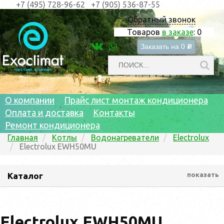
+7 (495) 728-96-62
+7 (905) 536-87-55
Обратный звонок
Товаров
в заказе
:
0
Заказать на
0
c
О компании
Прайс лист монтаж кондиционера
Оплата и доставка
Контакты
Ремонт кондиционера
Главная
Котлы
Водонагреватели
Electrolux
Electrolux EWH50MU
Каталог
показать
Electrolux EWH50MU