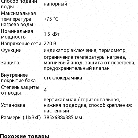
Способ подачи
напорный
воды
Максимальная
температура
+75 °С
нагрева воды
Номинальная
1.5 кВт
мощность
Напряжение сети
220 В
Функции
индикатор включения, термометр
ограничение температуры нагрева,
Защита
магниевый анод, защита от перегрева,
предохранительный клапан
Внутреннее
стеклокерамика
покрытие бака
Степень защиты
4
от воды
вертикальная / горизонтальная,
Установка
нижняя подводка, способ крепления:
настенный
Размеры (ШхВхГ)
385x688x385 мм
Похожие товары