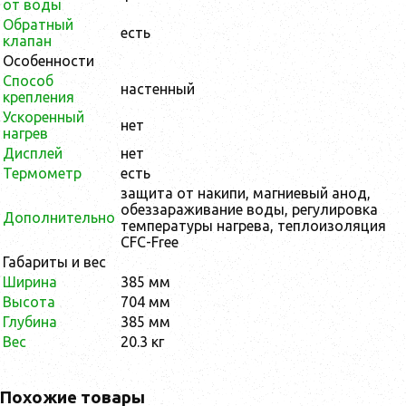
от воды
Обратный
есть
клапан
Особенности
Способ
настенный
крепления
Ускоренный
нет
нагрев
Дисплей
нет
Термометр
есть
защита от накипи, магниевый анод,
обеззараживание воды, регулировка
Дополнительно
температуры нагрева, теплоизоляция
CFC-Free
Габариты и вес
Ширина
385 мм
Высота
704 мм
Глубина
385 мм
Вес
20.3 кг
Похожие товары