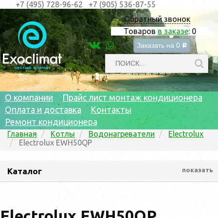
+7 (495) 728-96-62
+7 (905) 536-87-55
Обратный звонок
Товаров
в заказе
:
0
Заказать на
0
c
О компании
Прайс лист монтаж кондиционера
Оплата и доставка
Контакты
Ремонт кондиционера
Главная
Котлы
Водонагреватели
Electrolux
Electrolux EWH50QP
Каталог
показать
Electrolux EWH50QP