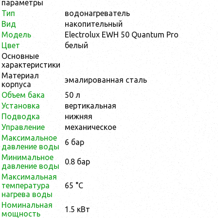
параметры
Тип
водонагреватель
Вид
накопительный
Модель
Electrolux EWH 50 Quantum Pro
Цвет
белый
Основные
характеристики
Материал
эмалированная сталь
корпуса
Объем бака
50 л
Установка
вертикальная
Подводка
нижняя
Управление
механическое
Максимальное
6 бар
давление воды
Минимальное
0.8 бар
давление воды
Максимальная
температура
65 °С
нагрева воды
Номинальная
1.5 кВт
мощность