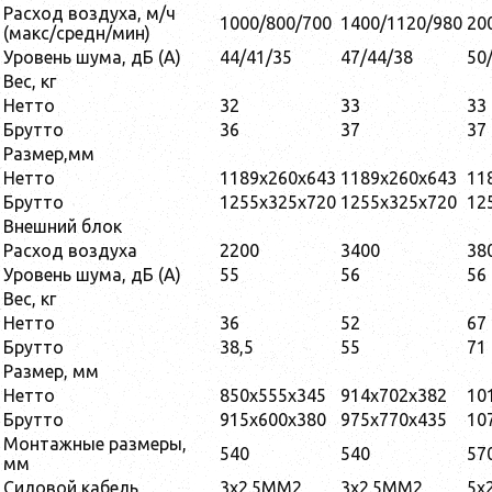
Расход воздуха, м/ч
1000/800/700
1400/1120/980
20
(макс/средн/мин)
Уровень шума, дБ (А)
44/41/35
47/44/38
50
Вес, кг
Нетто
32
33
33
Брутто
36
37
37
Размер,мм
Нетто
1189x260x643
1189x260x643
11
Брутто
1255x325x720
1255x325x720
12
Внешний блок
Расход воздуха
2200
3400
38
Уровень шума, дБ (А)
55
56
56
Вес, кг
Нетто
36
52
67
Брутто
38,5
55
71
Размер, мм
Нетто
850x555x345
914x702x382
10
Брутто
915x600x380
975x770x435
10
Монтажные размеры,
540
540
57
мм
Силовой кабель
3x2.5MM2
3x2.5MM2
5x