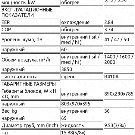
мощность, kW
обогрев
ЭКСПЛУАТАЦИОННЫЕ
ПОКАЗАТЕЛИ
EER
охлаждение
2.84
COP
обогрев
3.34
внутренний ( sil /
Уровень шума, dB
41 / 47 / 50
med / hi )
наружный
60
внутренний ( sil /
1400 / 1600 /
3
Объем воздуха, m
/h
med / hi )
2000
наружный
3850
Тип хладагента
фреон
R410A
ГАБАРИТНЫЕ РАЗМЕРЫ
Габариты блоков, W x H
внутренний
890x290x785
x D, mm
наружный
803x970x395
Вес, kg
внутренний
36
наружный
69
Диаметр труб, mm (inch)
жидкость
9.53(3/8»)
газ
15.88(5/8»)