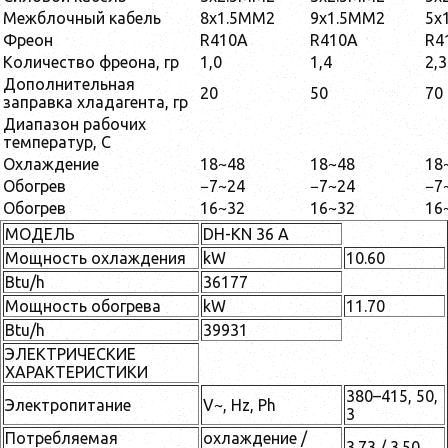
Межблочный кабель
8x1.5MM2
9x1.5MM2
5x
Фреон
R410A
R410A
R4
Количество фреона, гр
1,0
1,4
2,3
Дополнительная
20
50
70
заправка хладагента, гр
Диапазон рабочих
температур, С
Охлаждение
18~48
18~48
18
Обогрев
−7~24
−7~24
−7
Обогрев
16~32
16~32
16
МОДЕЛЬ
DH-KN 36 A
Мощность охлаждения
kW
10.60
Btu/h
36177
Мощность обогрева
kW
11.70
Btu/h
39931
ЭЛЕКТРИЧЕСКИЕ
ХАРАКТЕРИСТИКИ
380–415, 50,
Электропитание
V~, Hz, Ph
3
Потребляемая
охлаждение /
3.73 / 3.50