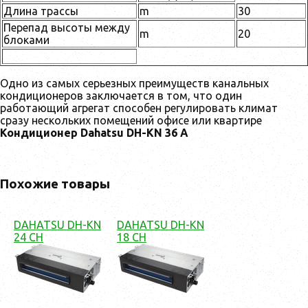
Длина трассы
m
30
Перепад высоты между
m
20
блоками
Одно из самых серьезных преимуществ канальных
кондиционеров заключается в том, что один
работающий агрегат способен регулировать климат
сразу нескольких помещений офисе или квартире
Кондиционер Dahatsu DH-KN 36 A
Похожие товары
DAHATSU DH-KN
DAHATSU DH-KN
24 CH
18 CH