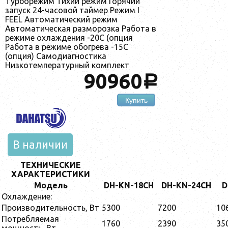
Турборежим Тихий режим Горячий
запуск 24-часовой таймер Режим I
FEEL Автоматический режим
Автоматическая разморозка Работа в
режиме охлаждения -20С (опция
Работа в режиме обогрева -15С
(опция) Самодиагностика
Низкотемпературный комплект
90960
a
Купить
В наличии
ТЕХНИЧЕСКИЕ
ХАРАКТЕРИСТИКИ
Модель
DH-KN-18CH
DH-KN-24CH
D
Охлаждение:
Производительность, Вт
5300
7200
10
Потребляемая
1760
2390
35