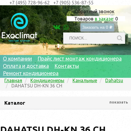
+7 (495) 728-96-62
+7 (905) 536-87-55
Обратный звонок
Товаров
в заказе
:
0
Заказать на
0
c
О компании
Прайс лист монтаж кондиционера
Оплата и доставка
Контакты
Ремонт кондиционера
Главная
Кондиционеры
Канальные
Dahatsu
DAHATSU DH-KN 36 CH
Каталог
показать
DAHATSU DH-KN 36 CH