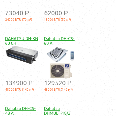
73040
62000
a
a
24000 BTU (70 м²)
18000 BTU (50 м²)
DAHATSU DH-KN
Dahatsu DH-CS-
60 CH
60 А
134900
129520
a
a
48000 BTU (140 м²)
48000 BTU (140 м²)
Dahatsu DH-CS-
Dahatsu
48 А
DHMULT-18/2