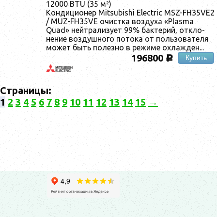
12000 BTU (35 м²)
Кон­ди­ци­онер Mitsubishi Electric MSZ-FH35VE2
/ MUZ-FH35VE очис­тка воз­ду­ха «Plasma
Quad» ней­тра­лизу­ет 99% бак­те­рий, от­кло­
нение воз­душно­го по­тока от поль­зо­вате­ля
мо­жет быть по­лез­но в ре­жиме ох­лажден...
196800
Купить
c
Страницы:
1
2
3
4
5
6
7
8
9
10
11
12
13
14
15
→