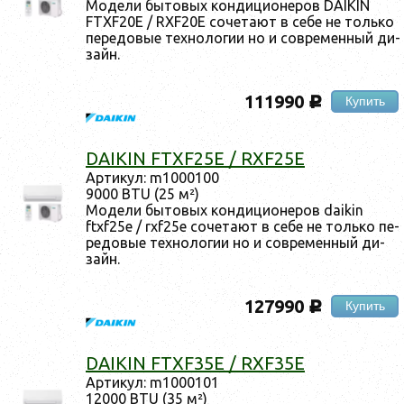
Мо­дели бы­товых кон­ди­ци­оне­ров DAIKIN
FTXF20E / RXF20E со­чета­ют в се­бе не толь­ко
пе­редо­вые тех­но­логии но и сов­ре­мен­ный ди­
зайн.
111990
Купить
c
DAIKIN FTXF25E / RXF25E
Ар­ти­кул: m1000100
9000 BTU (25 м²)
Мо­дели бы­товых кон­ди­ци­оне­ров daikin
ftxf25e / rxf25e со­чета­ют в се­бе не толь­ко пе­
редо­вые тех­но­логии но и сов­ре­мен­ный ди­
зайн.
127990
Купить
c
DAIKIN FTXF35E / RXF35E
Ар­ти­кул: m1000101
12000 BTU (35 м²)