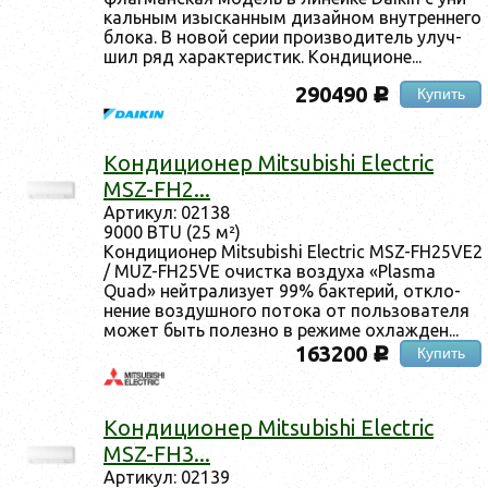
каль­ным изыс­канным ди­зай­ном внут­ренне­го
бло­ка. В но­вой се­рии про­из­во­дитель улуч­
шил ряд ха­рак­те­рис­тик. Кон­ди­ци­оне...
290490
Купить
c
Кон­ди­ци­онер Mitsubishi Electric
MSZ-FH2...
Ар­ти­кул: 02138
9000 BTU (25 м²)
Кон­ди­ци­онер Mitsubishi Electric MSZ-FH25VE2
/ MUZ-FH25VE очис­тка воз­ду­ха «Plasma
Quad» ней­тра­лизу­ет 99% бак­те­рий, от­кло­
нение воз­душно­го по­тока от поль­зо­вате­ля
мо­жет быть по­лез­но в ре­жиме ох­лажден...
163200
Купить
c
Кон­ди­ци­онер Mitsubishi Electric
MSZ-FH3...
Ар­ти­кул: 02139