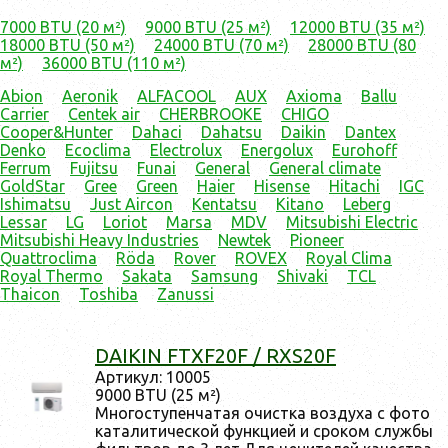
7000 BTU (20 м²)
9000 BTU (25 м²)
12000 BTU (35 м²)
18000 BTU (50 м²)
24000 BTU (70 м²)
28000 BTU (80
м²)
36000 BTU (110 м²)
Abion
Aeronik
ALFACOOL
AUX
Axioma
Ballu
Carrier
Centek air
CHERBROOKE
CHIGO
Cooper&Hunter
Dahaci
Dahatsu
Daikin
Dantex
Denko
Ecoclima
Electrolux
Energolux
Eurohoff
Ferrum
Fujitsu
Funai
General
General climate
GoldStar
Gree
Green
Haier
Hisense
Hitachi
IGC
Ishimatsu
Just Aircon
Kentatsu
Kitano
Leberg
Lessar
LG
Loriot
Marsa
MDV
Mitsubishi Electric
Mitsubishi Heavy Industries
Newtek
Pioneer
Quattroclima
Röda
Rover
ROVEX
Royal Clima
Royal Thermo
Sakata
Samsung
Shivaki
TCL
Thaicon
Toshiba
Zanussi
DAIKIN FTXF20F / RXS20F
Ар­ти­кул: 10005
9000 BTU (25 м²)
Мно­гос­ту­пен­ча­тая очис­тка воз­ду­ха с фо­то
ка­тали­тичес­кой фун­кци­ей и сро­ком служ­бы