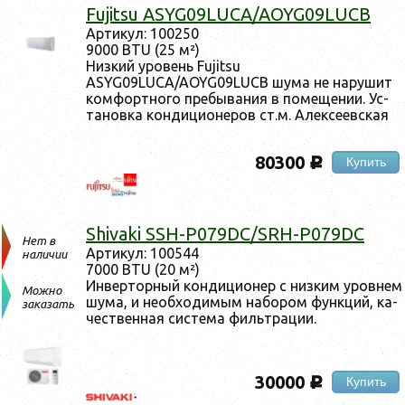
Fujitsu ASYG09LUCA/AOYG09LUCB
Ар­ти­кул: 100250
9000 BTU (25 м²)
Низ­кий уро­вень Fujitsu
ASYG09LUCA/AOYG09LUCB шу­ма не на­рушит
ком­фор­тно­го пре­быва­ния в по­меще­нии. Ус­
та­нов­ка кон­ди­ци­оне­ров ст.м. Алек­се­ев­ская
80300
Купить
c
Shivaki SSH-P079DC/SRH-P079DC
Нет в
Ар­ти­кул: 100544
наличии
7000 BTU (20 м²)
Ин­вертор­ный кон­ди­ци­онер с низ­ким уров­нем
Можно
шу­ма, и не­об­хо­димым на­бором фун­кций, ка­
заказать
чес­твен­ная сис­те­ма филь­тра­ции.
30000
Купить
c