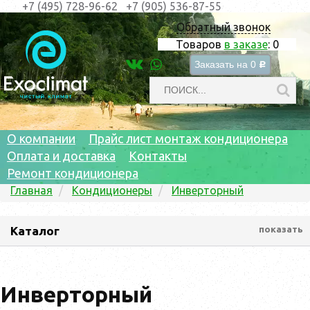
+7 (495) 728-96-62
+7 (905) 536-87-55
Обратный звонок
Товаров
в заказе
:
0
Заказать на
0
c
О компании
Прайс лист монтаж кондиционера
Оплата и доставка
Контакты
Ремонт кондиционера
Главная
Кондиционеры
Инверторный
Каталог
показать
Инверторный