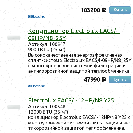
103200
Купить
c
Кон­ди­ци­онер Electrolux EACS/I-
09HP/N8_25Y
Ар­ти­кул: 100647
9000 BTU (25 м²)
Вы­соко­качес­твен­ная энер­го­эф­фектив­ная
сплит-сис­те­ма Electrolux EACS/I-09HP/N8_25Y
с мно­го­уров­не­вой сис­те­мой филь­тра­ции и
ан­ти­кор­ро­зий­ной за­щитой теп­ло­об­менни­ка.
47990
Купить
c
Electrolux EACS/I-12HP/N8 Y25
Ар­ти­кул: 100648
12000 BTU (35 м²)
кон­ди­ци­онер Electrolux EACS/I-12HP/N8 Y25 с
мно­го­уров­не­вой сис­те­мой филь­тра­ции и ан­
ти­кор­ро­зий­ной за­щитой теп­ло­об­менни­ка.