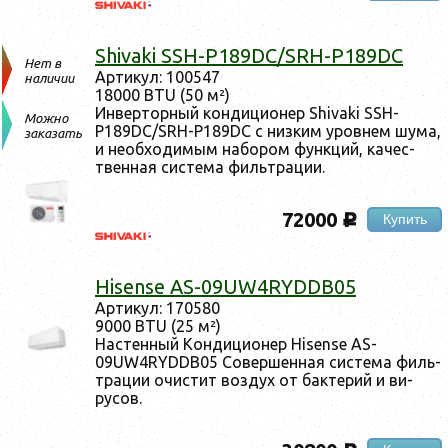
Shivaki SSH-P189DC/SRH-P189DC
Нет в
Ар­ти­кул: 100547
наличии
18000 BTU (50 м²)
Ин­вертор­ный кон­ди­ци­онер Shivaki SSH-
Можно
P189DC/SRH-P189DC с низ­ким уров­нем шу­ма,
заказать
и не­об­хо­димым на­бором фун­кций, ка­чес­
твен­ная сис­те­ма филь­тра­ции.
72000
Купить
c
Hisense AS-09UW4RYDDB05
Ар­ти­кул: 170580
9000 BTU (25 м²)
Нас­тенный Кон­ди­ци­онер Hisense AS-
09UW4RYDDB05 Со­вер­шенная сис­те­ма филь­
тра­ции очис­тит воз­дух от бак­те­рий и ви­
русов.