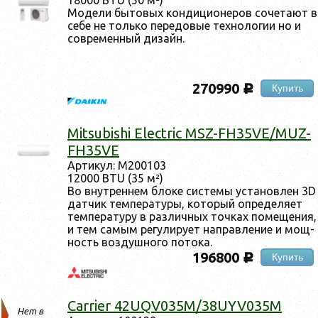
Мо­дели бы­товых кон­ди­ци­оне­ров со­чета­ют в
се­бе не толь­ко пе­редо­вые тех­но­логии но и
сов­ре­мен­ный ди­зайн.
270990
Купить
c
Mitsubishi Electric MSZ-FH35VE/MUZ-
FH35VE
Ар­ти­кул: M200103
12000 BTU (35 м²)
Во внут­реннем бло­ке сис­те­мы ус­та­нов­лен 3D
дат­чик тем­пе­рату­ры, ко­торый оп­ре­деля­ет
тем­пе­рату­ру в раз­личных точ­ках по­меще­ния,
и тем са­мым ре­гули­ру­ет нап­равле­ние и мощ­
ность воз­душно­го по­тока.
196800
Купить
c
Carrier 42UQV035M/38UYV035M
Нет в