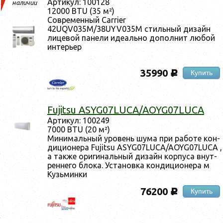
Ар­ти­кул: 100128
наличии
12000 BTU (35 м²)
Сов­ре­мен­ный Carrier
42UQV035M/38UYV035M стиль­ный ди­зайн
ли­цевой па­нели иде­аль­но до­пол­нит лю­бой
ин­терь­ер
35990
Купить
c
Fujitsu ASYG07LUCA/AOYG07LUCA
Ар­ти­кул: 100249
7000 BTU (20 м²)
Ми­нималь­ный уро­вень шу­ма при ра­боте кон­
ди­ци­оне­ра Fujitsu ASYG07LUCA/AOYG07LUCA ,
а так­же ори­гиналь­ный ди­зайн кор­пу­са внут­
ренне­го бло­ка. Ус­та­нов­ка кон­ди­ци­оне­ра м
Кузь­мин­ки
76200
Купить
c