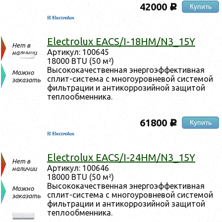
42000
Купить
c
Electrolux EACS/I-18HM/N3_15Y
Нет в
Ар­ти­кул: 100645
наличии
18000 BTU (50 м²)
Вы­соко­качес­твен­ная энер­го­эф­фектив­ная
Можно
сплит-сис­те­ма с мно­го­уров­не­вой сис­те­мой
заказать
филь­тра­ции и ан­ти­кор­ро­зий­ной за­щитой
теп­ло­об­менни­ка.
61800
Купить
c
Electrolux EACS/I-24HM/N3_15Y
Нет в
Ар­ти­кул: 100646
наличии
18000 BTU (50 м²)
Вы­соко­качес­твен­ная энер­го­эф­фектив­ная
Можно
сплит-сис­те­ма с мно­го­уров­не­вой сис­те­мой
заказать
филь­тра­ции и ан­ти­кор­ро­зий­ной за­щитой
теп­ло­об­менни­ка.