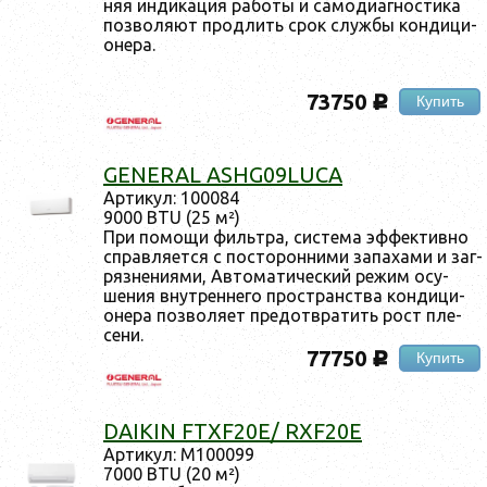
няя ин­ди­кация ра­боты и са­моди­аг­ности­ка
поз­во­ля­ют прод­лить срок служ­бы кон­ди­ци­
оне­ра.
73750
Купить
c
GENERAL ASHG09LUCA
Ар­ти­кул: 100084
9000 BTU (25 м²)
При по­мощи филь­тра, сис­те­ма эф­фектив­но
справ­ля­ет­ся с пос­то­рон­ни­ми за­паха­ми и заг­
рязне­ни­ями, Ав­то­мати­чес­кий ре­жим осу­
шения внут­ренне­го прос­транс­тва кон­ди­ци­
оне­ра поз­во­ля­ет пре­дот­вра­тить рост пле­
сени.
77750
Купить
c
DAIKIN FTXF20E/ RXF20E
Ар­ти­кул: M100099
7000 BTU (20 м²)