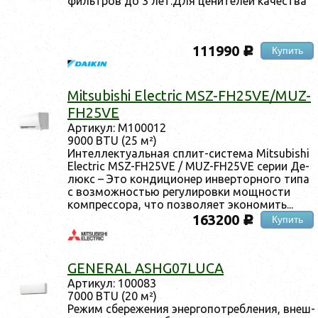
филь­тров до 3 лет.Для це­ните­лей ка­чес­тва
111990
Купить
c
Mitsubishi Electric MSZ-FH25VE/MUZ-
FH25VE
Ар­ти­кул: M100012
9000 BTU (25 м²)
Ин­теллек­ту­аль­ная сплит-сис­те­ма Mitsubishi
Electric MSZ-FH25VE / MUZ-FH25VE се­рии Де­
люкс – Это кон­ди­ци­онер ин­вертор­но­го ти­па
с воз­можностью ре­гули­ров­ки мощ­ности
ком­прес­со­ра, что поз­во­ля­ет эко­номить...
163200
Купить
c
GENERAL ASHG07LUCA
Ар­ти­кул: 100083
7000 BTU (20 м²)
Ре­жим сбе­реже­ния энер­го­пот­ребле­ния, внеш­