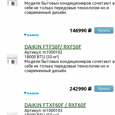
Мо­дели бы­товых кон­ди­ци­оне­ров со­чета­ют в
се­бе не толь­ко пе­редо­вые тех­но­логии но и
сов­ре­мен­ный ди­зайн.
146990
Купить
c
DAIKIN FTF50F/ RXF50F
Ар­ти­кул: m1000102
18000 BTU (50 м²)
Мо­дели бы­товых кон­ди­ци­оне­ров со­чета­ют в
се­бе не толь­ко пе­редо­вые тех­но­логии но и
сов­ре­мен­ный ди­зайн.
242990
Купить
c
DAIKIN FTXF60F / RXF60F
Ар­ти­кул: m1000103
18000 BTU (50 м²)