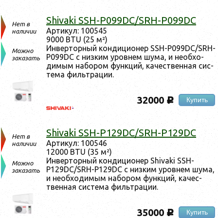
Shivaki SSH-P099DC/SRH-P099DC
Нет в
Ар­ти­кул: 100545
наличии
9000 BTU (25 м²)
Ин­вертор­ный кон­ди­ци­онер SSH-P099DC/SRH-
Можно
P099DC с низ­ким уров­нем шу­ма, и не­об­хо­
заказать
димым на­бором фун­кций, ка­чес­твен­ная сис­
те­ма филь­тра­ции.
32000
Купить
c
Shivaki SSH-P129DC/SRH-P129DC
Нет в
Ар­ти­кул: 100546
наличии
12000 BTU (35 м²)
Ин­вертор­ный кон­ди­ци­онер Shivaki SSH-
Можно
P129DC/SRH-P129DC с низ­ким уров­нем шу­ма,
заказать
и не­об­хо­димым на­бором фун­кций, ка­чес­
твен­ная сис­те­ма филь­тра­ции.
35000
Купить
c