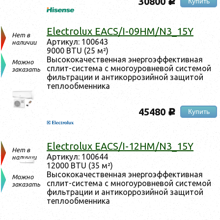
30800
Купить
c
Electrolux EACS/I-09HM/N3_15Y
Нет в
Ар­ти­кул: 100643
наличии
9000 BTU (25 м²)
Вы­соко­качес­твен­ная энер­го­эф­фектив­ная
Можно
сплит-сис­те­ма с мно­го­уров­не­вой сис­те­мой
заказать
филь­тра­ции и ан­ти­кор­ро­зий­ной за­щитой
теп­ло­об­менни­ка
45480
Купить
c
Electrolux EACS/I-12HM/N3_15Y
Нет в
Ар­ти­кул: 100644
наличии
12000 BTU (35 м²)
Вы­соко­качес­твен­ная энер­го­эф­фектив­ная
Можно
сплит-сис­те­ма с мно­го­уров­не­вой сис­те­мой
заказать
филь­тра­ции и ан­ти­кор­ро­зий­ной за­щитой
теп­ло­об­менни­ка