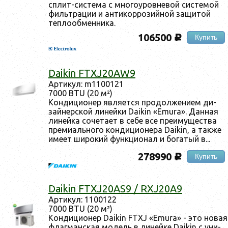
сплит-сис­те­ма с мно­го­уров­не­вой сис­те­мой
филь­тра­ции и ан­ти­кор­ро­зий­ной за­щитой
теп­ло­об­менни­ка.
106500
Купить
c
Daikin FTXJ20AW9
Ар­ти­кул: m1100121
7000 BTU (20 м²)
Кон­ди­ци­онер яв­ля­ет­ся про­дол­же­ни­ем ди­
зай­нер­ской ли­ней­ки Daikin «Emura». Дан­ная
ли­ней­ка со­чета­ет в се­бе все пре­иму­щес­тва
пре­ми­аль­но­го кон­ди­ци­оне­ра Daikin, а так­же
име­ет ши­рокий фун­кци­онал и бо­гатый в...
278990
Купить
c
Daikin FTXJ20AS9 / RXJ20A9
Ар­ти­кул: 1100122
7000 BTU (20 м²)
Кон­ди­ци­онер Daikin FTXJ «Emura» - это но­вая
флаг­ман­ская мо­дель в ли­ней­ке Daikin с уни­