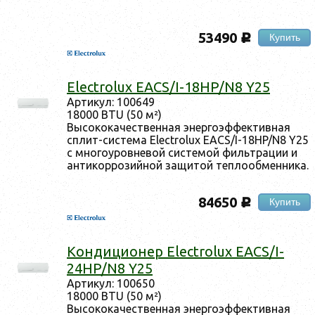
53490
Купить
c
Electrolux EACS/I-18HP/N8 Y25
Ар­ти­кул: 100649
18000 BTU (50 м²)
Вы­соко­качес­твен­ная энер­го­эф­фектив­ная
сплит-сис­те­ма Electrolux EACS/I-18HP/N8 Y25
с мно­го­уров­не­вой сис­те­мой филь­тра­ции и
ан­ти­кор­ро­зий­ной за­щитой теп­ло­об­менни­ка.
84650
Купить
c
Кон­ди­ци­онер Electrolux EACS/I-
24HP/N8 Y25
Ар­ти­кул: 100650
18000 BTU (50 м²)
Вы­соко­качес­твен­ная энер­го­эф­фектив­ная