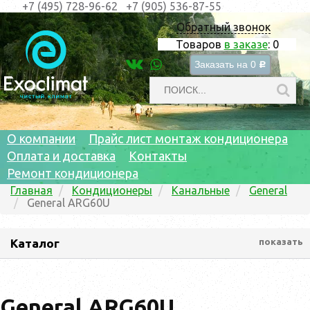
+7 (495) 728-96-62
+7 (905) 536-87-55
Обратный звонок
Товаров
в заказе
:
0
Заказать на
0
c
О компании
Прайс лист монтаж кондиционера
Оплата и доставка
Контакты
Ремонт кондиционера
Главная
Кондиционеры
Канальные
General
General ARG60U
Каталог
показать
General ARG60U