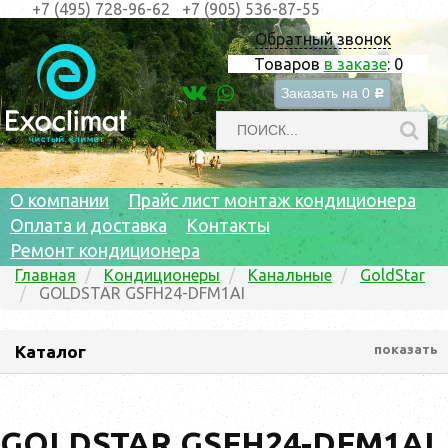
+7 (495) 728-96-62
+7 (905) 536-87-55
Обратный звонок
Товаров
в заказе
:
0
Заказать на
0
c
О компании
Прайс лист монтаж кондиционера
Оплата и доставка
Контакты
Ремонт кондиционера
Главная
Кондиционеры
Канальные
GoldStar
GOLDSTAR GSFH24-DFM1AI
Каталог
показать
GOLDSTAR GSFH24-DFM1AI