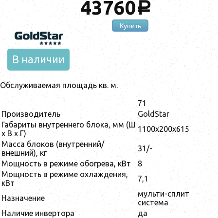
43760
a
Купить
В наличии
Обслуживаемая площадь кв. м.
71
Производитель
GoldStar
Габариты внутреннего блока, мм (Ш
1100x200x615
x В х Г)
Масса блоков (внутренний/
31/-
внешний), кг
Мощность в режиме обогрева, кВт
8
Мощность в режиме охлаждения,
7,1
кВт
мульти-сплит
Назначение
система
Наличие инвертора
да