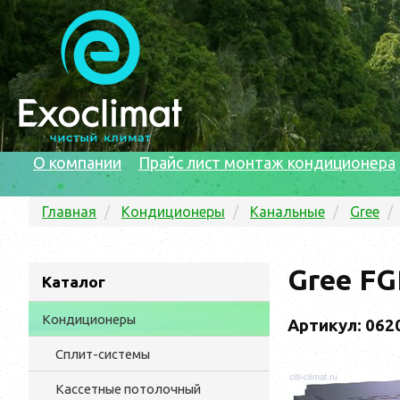
О компании
Прайс лист монтаж кондиционера
Главная
Кондиционеры
Канальные
Gree
Gree F
Каталог
Кондиционеры
Артикул: 062
Сплит-системы
Кассетные потолочный