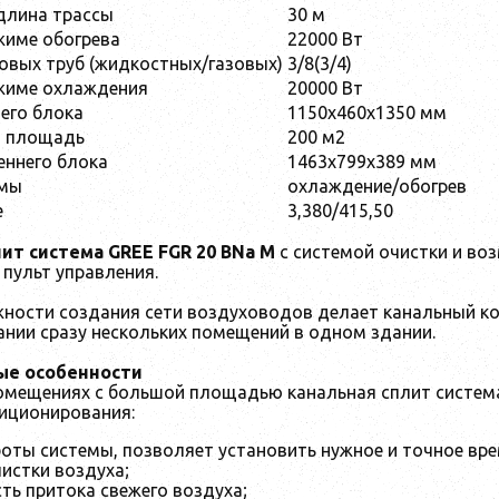
длина трассы
30 м
жиме обогрева
22000 Вт
вых труб (жидкостных/газовых)
3/8(3/4)
жиме охлаждения
20000 Вт
его блока
1150х460х1350 мм
я площадь
200 м2
еннего блока
1463х799х389 мм
имы
охлаждение/обогрев
е
3,380/415,50
ит система GREE FGR 20 BNa M
с системой очистки и во
пульт управления.
ности создания сети воздуховодов делает канальный 
нии сразу нескольких помещений в одном здании.
е особенности
омещениях с большой площадью канальная сплит систем
иционирования:
оты системы, позволяет установить нужное и точное вр
истки воздуха;
ь притока свежего воздуха;