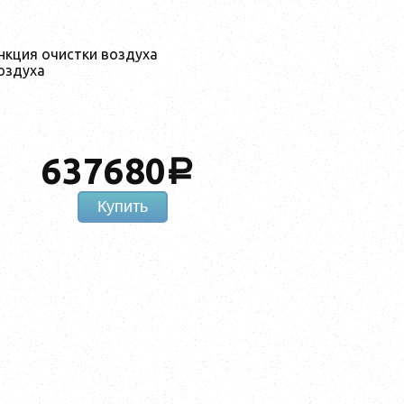
нкция очистки воздуха
оздуха
637680
a
Купить