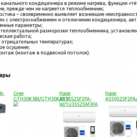
 канального кондиционера в режиме нагрева, функция «т
е, прежде чем не нагреется теплообменник;
стика – своевременно выявляет возникшие неисправност
ях с электроснабжением и отключении кондиционера, ав
ленные параметры;
теллектуальной разморозки теплообменника, установлен
еская работа;
 отрицательных температурах;
ое осушение;
онтаж (монтаж в подвесной потолок).
ары
A-
Gree
Haier
Haier
GTH30K3BI/GTH30K3B1I
AS35S2SF2FA-
AS50S2SF2FA
W/1U35S2SM3FA