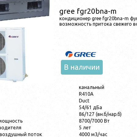
gree fgr20bna-m
кондиционер gree fgr20bna-m фу
возможность притока свежего в
В наличии
канальный
R410A
Duct
54/61 дБа
86/127 (вн.б/нар.б)
мощность
8700/7000 Вт
водителя
5 лет
воздушный поток
4000 м3/час