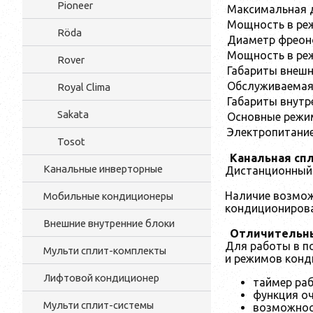
Pioneer
Максимальная 
Мощность в ре
Röda
Диаметр фреоно
Мощность в ре
Rover
Габариты внешн
Обслуживаема
Royal Clima
Габариты внутр
Sakata
Основные реж
Электропитани
Tosot
Канальная спл
Канальные инверторные
Дистанционный 
Наличие возмож
Мобильные кондиционеры
кондиционирова
Внешние внутренние блоки
Отличительны
Для работы в п
Мульти cплит-комплекты
и режимов конд
Лифтовой кондиционер
таймер раб
функция оч
Мульти сплит-системы
возможност