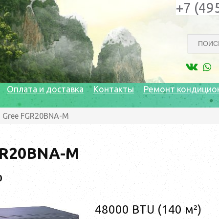
+7 (49
Оплата и доставка
Контакты
Ремонт кондицио
Gree FGR20BNA-M
GR20BNA-M
0
48000 BTU (140 м²)