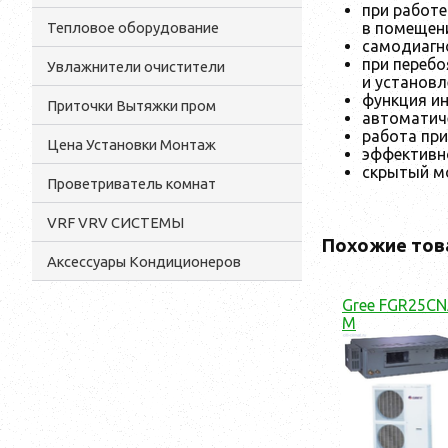
при работе
в помещени
Тепловое оборудование
самодиагно
при перебо
Увлажнители очистители
и установ
функция ин
Приточки Вытяжки пром
автоматич
работа при
Цена Установки Монтаж
эффективн
скрытый м
Проветриватель комнат
VRF VRV СИСТЕМЫ
Похожие тов
Аксессуары Кондиционеров
Gree FGR25CN
M