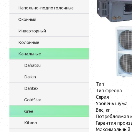
Напольно-подпотолочные
Оконный
Инверторный
Колонные
Канальные
Dahatsu
Daikin
Тип
Dantex
Тип фреона
Серия
GoldStar
Уровень шума
Вес, кг
Gree
Потребляемая 
Гарантия произ
Kitano
Максимальный 