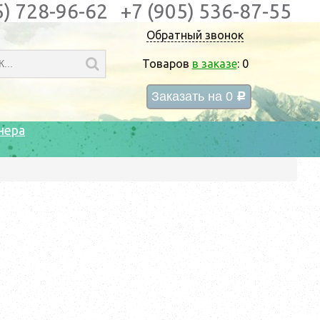
5) 728-96-62
+7 (905) 536-87-55
Обратный звонок
Товаров
в заказе
:
0
Заказать на
0
c
нера