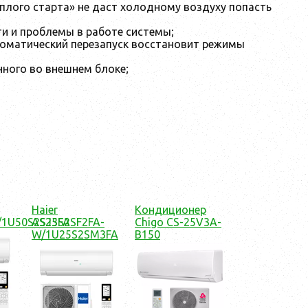
ёплого старта» не даст холодному воздуху попасть
и и проблемы в работе системы;
томатический перезапуск восстановит режимы
ного во внешнем блоке;
Haier
Кондиционер
/1U50S2SJ3FA
AS25S2SF2FA-
Chigo CS-25V3A-
W/1U25S2SM3FA
B150