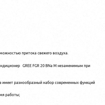
зможностью притока свежего воздуха.
кондиционер
GREE FGR 20 BNa M
незаменимым при
а имеет разнообразный набор современных функций
емя работы;