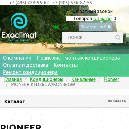
+7 (495) 728-96-62
+7 (905) 536-87-55
Обратный звонок
Товаров
в заказе
:
0
Заказать на
0
c
О компании
Прайс лист монтаж кондиционера
Оплата и доставка
Контакты
Ремонт кондиционера
Главная
Кондиционеры
Канальные
Pioneer
PIONEER KFD36GW/KON36GW
Каталог
показать
PIONEER