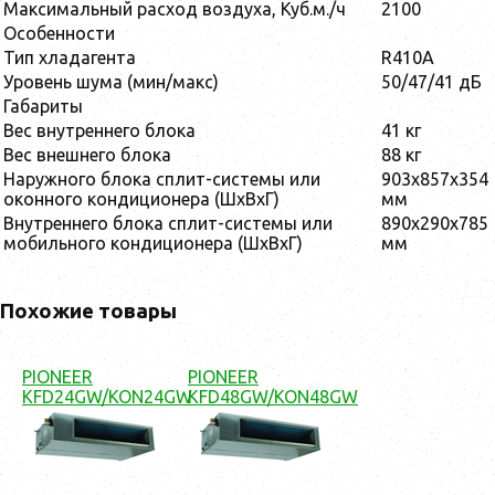
Максимальный расход воздуха, Куб.м./ч
2100
Особенности
Тип хладагента
R410A
Уровень шума (мин/макс)
50/47/41 дБ
Габариты
Вес внутреннего блока
41 кг
Вес внешнего блока
88 кг
Наружного блока сплит-системы или
903x857x354
оконного кондиционера (ШxВxГ)
мм
Внутреннего блока сплит-системы или
890х290х785
мобильного кондиционера (ШxВxГ)
мм
Похожие товары
PIONEER
PIONEER
KFD24GW/KON24GW
KFD48GW/KON48GW