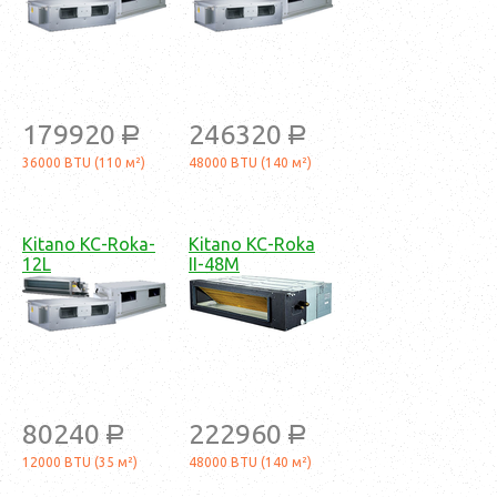
179920
246320
a
a
36000 BTU (110 м²)
48000 BTU (140 м²)
Kitano KC-Roka-
Kitano KC-Roka
12L
II-48M
80240
222960
a
a
12000 BTU (35 м²)
48000 BTU (140 м²)