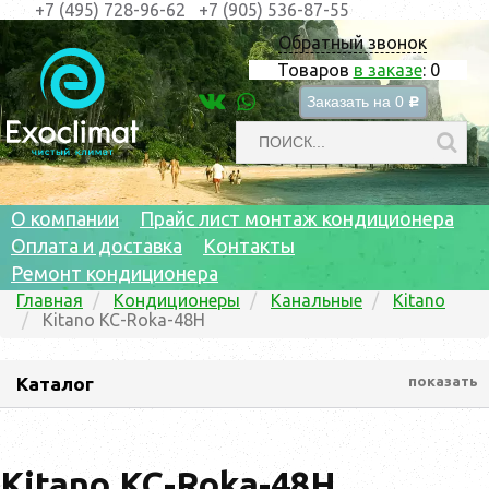
+7 (495) 728-96-62
+7 (905) 536-87-55
Обратный звонок
Товаров
в заказе
:
0
Заказать на
0
c
О компании
Прайс лист монтаж кондиционера
Оплата и доставка
Контакты
Ремонт кондиционера
Главная
Кондиционеры
Канальные
Kitano
Kitano KC-Roka-48H
Каталог
показать
Kitano KC-Roka-48H