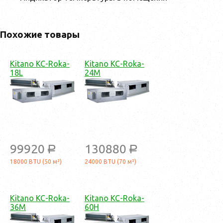
Похожие товары
Kitano KC-Roka-
Kitano KC-Roka-
18L
24M
99920
130880
a
a
18000 BTU (50 м²)
24000 BTU (70 м²)
Kitano KC-Roka-
Kitano KC-Roka-
36M
60H