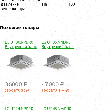
давление
Па
100
вентилятора
Похожие товары
LG UT30.NPDR0
LG UT36.NNDR0
Внутренний блок
Внутренний блок
36000
47000
a
a
28000 BTU (80 м²)
36000 BTU (110 м²)
LG UT24.NPDR0
LG UT48.NMDR0