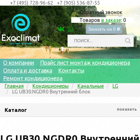
+7 (495) 728-96-62
+7 (905) 536-87-55
Обратный звонок
Товаров
в заказе
:
0
Заказать на
0
c
О компании
Прайс лист монтаж кондиционера
Оплата и доставка
Контакты
Ремонт кондиционера
Главная
Кондиционеры
Канальные
LG
LG UB30.NGDR0 Внутренний блок
Каталог
показать
LG UB30.NGDR0 Внутренний