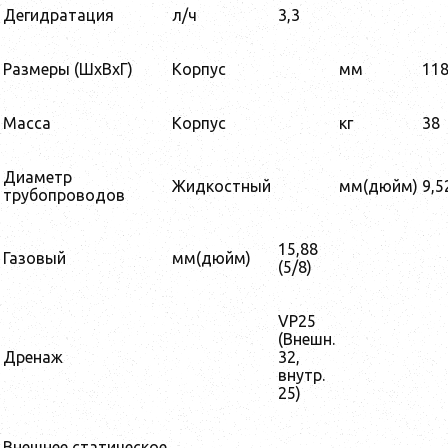
Дегидратация
л/ч
3,3
Размеры (ШxВxГ)
Корпус
мм
11
Масса
Корпус
кг
38
Диаметр
Жидкостный
мм(дюйм)
9,5
трубопроводов
15,88
Газовый
мм(дюйм)
(5/8)
VP25
(Внешн.
Дренаж
32,
внутр.
25)
Внешнее статическое