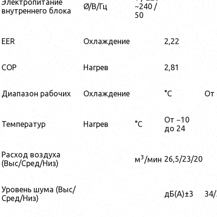
Электропитание
Ø/В/Гц
~240 /
внутреннего блока
50
EER
Охлаждение
2,22
COP
Нагрев
2,81
Диапазон рабочих
Охлаждение
°C
От 
От −10
Температур
Нагрев
°C
до 24
Расход воздуха
3
26,5/23/20
м
/мин
(Выс/Сред/Низ)
Уровень шума (Выс/
дБ(А)±3
34/
Сред/Низ)