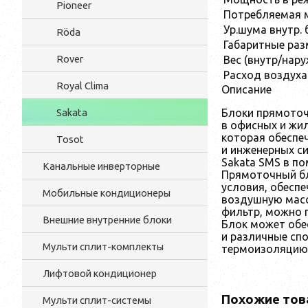
Pioneer
Потребляемая 
Ур.шума внутр. 
Röda
Габаритные раз
Rover
Вес (внутр/наруж
Расход воздуха 
Royal Clima
Описание
Блоки прямоточ
Sakata
в офисных и жи
которая обеспе
Tosot
и инженерных с
Sakata SMS в по
Канальные инверторные
Прямоточный бл
условия, обеспе
Мобильные кондиционеры
воздушную масс
фильтр, можно п
Внешние внутренние блоки
Блок может обе
и различные сп
Мульти cплит-комплекты
термоизоляцию,
Лифтовой кондиционер
Похожие тов
Мульти сплит-системы