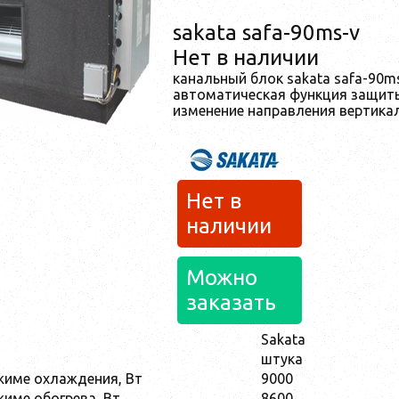
sakata safa-90ms-v
Нет в наличии
канальный блок sakata safa-90m
автоматическая функция защит
изменение направления вертикал
Нет в
наличии
Можно
заказать
Sakata
штука
жиме охлаждения, Вт
9000
име обогрева, Вт
8600