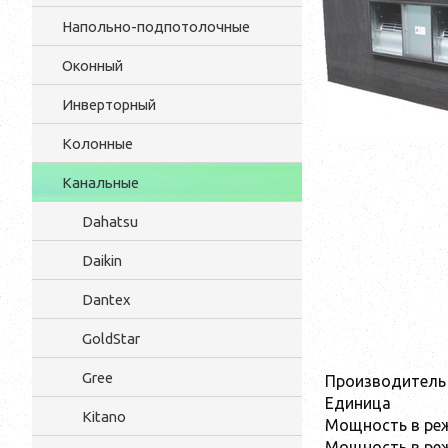
Напольно-подпотолочные
Оконный
Инверторный
Колонные
Канальные
Dahatsu
Daikin
Dantex
GoldStar
Gree
Производитель
Единица
Kitano
Мощность в ре
Мощность в реж