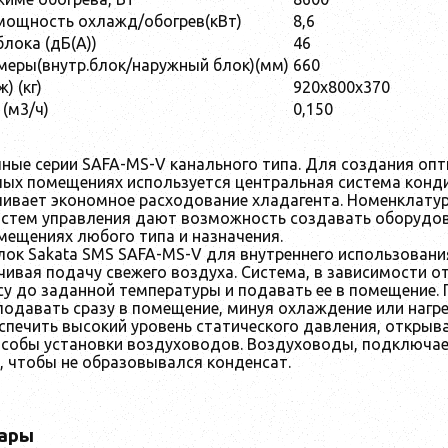
мощность охлажд/обогрев(кВт)
8,6
блока (дБ(А))
46
меры(внутр.блок/наружный блок)(мм)
660
) (кг)
920x800x370
(м3/ч)
0,150
ные серии SAFA-MS-V канального типа. Для создания оп
лых помещениях используется центральная система конд
чивает экономное расходование хладагента. Номенклатур
истем управления дают возможность создавать оборудо
мещениях любого типа и назначения.
ок Sakata SMS SAFA-MS-V для внутреннего использован
чивая подачу свежего воздуха. Система, в зависимости 
у до заданной температуры и подавать ее в помещение.
одавать сразу в помещение, минуя охлаждение или нагре
спечить высокий уровень статического давления, откры
особы установки воздуховодов. Воздуховоды, подключа
 чтобы не образовывался конденсат.
ары