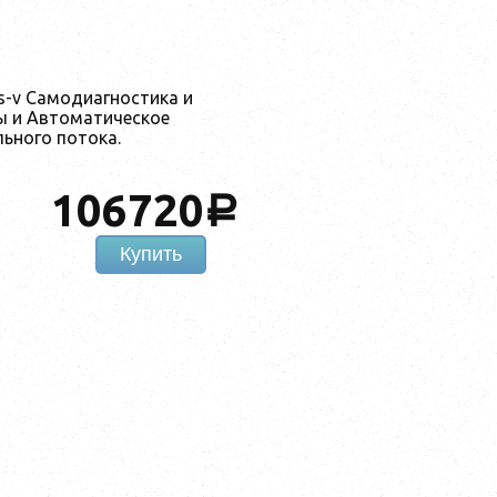
s-v Самодиагностика и
ы и Автоматическое
ьного потока.
106720
a
Купить