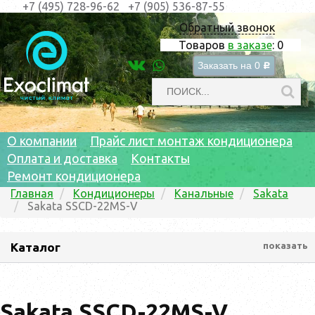
+7 (495) 728-96-62
+7 (905) 536-87-55
Обратный звонок
Товаров
в заказе
:
0
Заказать на
0
c
О компании
Прайс лист монтаж кондиционера
Оплата и доставка
Контакты
Ремонт кондиционера
Главная
Кондиционеры
Канальные
Sakata
Sakata SSCD-22MS-V
Каталог
показать
Sakata SSCD-22MS-V