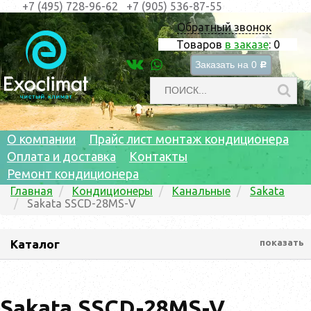
+7 (495) 728-96-62
+7 (905) 536-87-55
Обратный звонок
Товаров
в заказе
:
0
Заказать на
0
c
О компании
Прайс лист монтаж кондиционера
Оплата и доставка
Контакты
Ремонт кондиционера
Главная
Кондиционеры
Канальные
Sakata
Sakata SSCD-28MS-V
Каталог
показать
Sakata SSCD-28MS-V