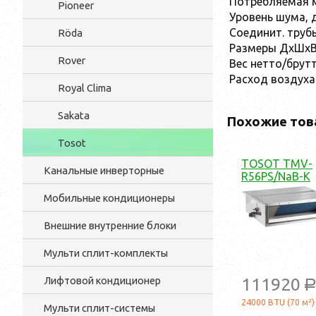
Потребляемая м
Pioneer
Уровень шума, 
Соединит. трубы
Röda
Размеры ДхШхВ
Rover
Вес нетто/брутт
Расход воздуха 
Royal Clima
Sakata
Похожие тов
Tosot
TOSOT TMV-
Канальные инверторные
R56PS/NaB-K
Мобильные кондиционеры
Внешние внутренние блоки
Мульти cплит-комплекты
Лифтовой кондиционер
111920
24000 BTU (70 м²)
Мульти сплит-системы