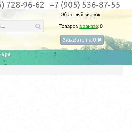
5) 728-96-62
+7 (905) 536-87-55
Обратный звонок
Товаров
в заказе
:
0
Заказать на
0
c
нера