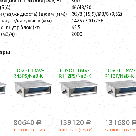
ощность при обогреве, Вт
500
дБ(А)
46/48/50
 (газ/жидкость) (дюйм (мм))
Ø5/8 (15,9)/Ø3/8 (9,52)
 внутр/наружный (мм)
1425х300х756
о, внутр.блок (кг)
65.5
(м3/ч)
2000
ары
TOSOT TMV-
TOSOT TMV-
TOSOT TMV-
R45PS/NaB-K
R112PS/NaB-K
R112P/NaB-K
80640
139120
131680
a
a
a
18000 BTU (50 м²)
42000 BTU (125 м²)
42000 BTU (125 м