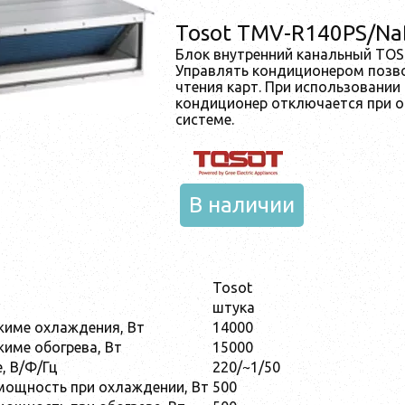
Tosot TMV-R140PS/Na
Блок внутренний канальный TO
Управлять кондиционером позв
чтения карт. При использовании
кондиционер отключается при о
системе.
В наличии
Tosot
штука
жиме охлаждения, Вт
14000
име обогрева, Вт
15000
, В/Ф/Гц
220/~1/50
мощность при охлаждении, Вт
500