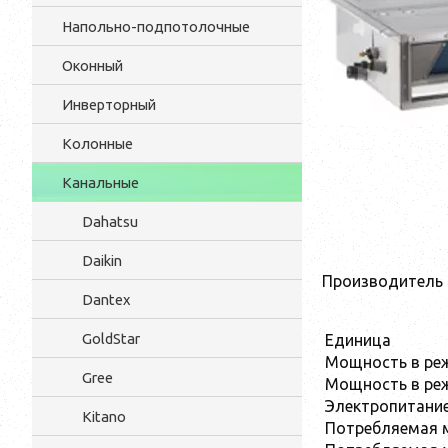
Напольно-подпотолочные
Оконный
Инверторный
Колонные
Канальные
Dahatsu
Daikin
Производитель
Dantex
GoldStar
Единица
Мощность в ре
Gree
Мощность в реж
Электропитание
Kitano
Потребляемая 