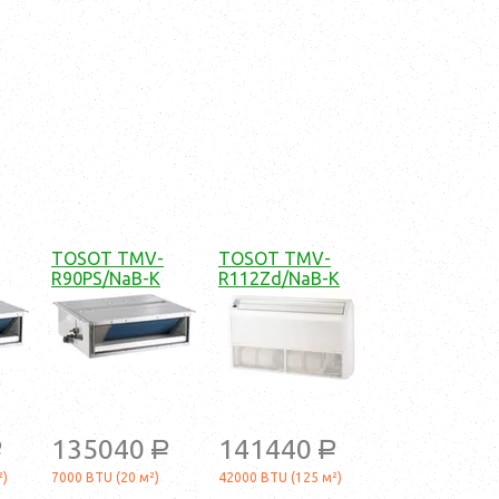
TOSOT TMV-
TOSOT TMV-
R90PS/NaB-K
R112Zd/NaB-K
135040
141440
a
a
a
²)
7000 BTU (20 м²)
42000 BTU (125 м²)