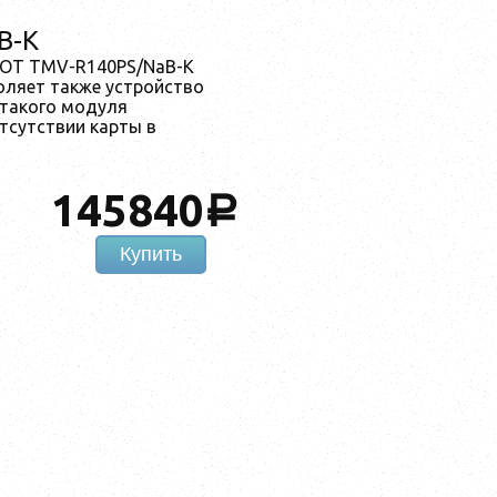
B-K
SOT TMV-R140PS/NaB-K
оляет также устройство
 такого модуля
тсутствии карты в
145840
a
Купить