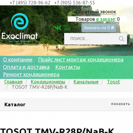
+7 (495) 728-96-62
+7 (905) 536-87-55
Обратный звонок
Товаров
в заказе
:
0
Заказать на
0
c
О компании
Прайс лист монтаж кондиционера
Оплата и доставка
Контакты
Ремонт кондиционера
Главная
Кондиционеры
Канальные
Tosot
TOSOT TMV-R28P/NaB-K
Каталог
показать
TOSOT TMV-R28P/NaB-K