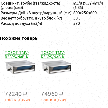
Соединит. трубы (газ/жидкость)
Ø3/8 (9,52)/Ø1/4
(дюйм (мм))
(6,35)
Размеры ДхШхВ внутр/наружный (мм)
800х250х600
Вес нетто/брутто, внутр.блок (кг)
30.5
Расход воздуха (м3/ч)
570
Похожие товары
TOSOT TMV-
TOSOT TMV-
R28PS/NaB-K
R36PS/NaB-K
72240
74960
a
a
12000 BTU (35 м²)
12000 BTU (35 м²)