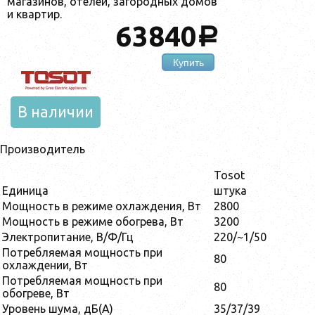
магазинов, отелей, загородных домов
и квартир.
63840
a
Купить
В наличии
Производитель
Tosot
Единица
штука
Мощность в режиме охлаждения, Вт
2800
Мощность в режиме обогрева, Вт
3200
Электропитание, В/Ф/Гц
220/~1/50
Потребляемая мощность при
80
охлаждении, Вт
Потребляемая мощность при
80
обогреве, Вт
Уровень шума, дБ(А)
35/37/39