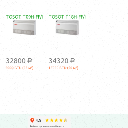
TOSOT T09H-FF/I
TOSOT T18H-FF/I
32800
34320
a
a
9000 BTU (25 м²)
18000 BTU (50 м²)