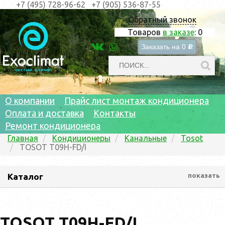
+7 (495) 728-96-62
+7 (905) 536-87-55
Обратный звонок
Товаров
в заказе
:
0
Заказать на
0
c
О компании
Прайс лист монтаж кондиционера
Оплата и доставка
Контакты
Ремонт кондиционера
Главная
Кондиционеры
Канальные
Tosot
TOSOT T09H-FD/I
Каталог
показать
TOSOT T09H-FD/I