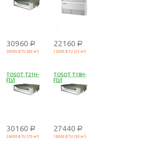
30960
22160
a
a
28000 BTU (80 м²)
12000 BTU (35 м²)
TOSOT T21H-
TOSOT T18H-
FD/I
FD/I
30160
27440
a
a
24000 BTU (70 м²)
18000 BTU (50 м²)