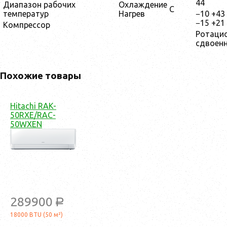
44
Диапазон рабочих
Охлаждение
С
температур
Нагрев
−10 +43
−15 +21
Компрессор
Ротаци
сдвоен
Похожие товары
Hitachi RAK-
50RXE/RAC-
50WXEN
289900
a
18000 BTU (50 м²)