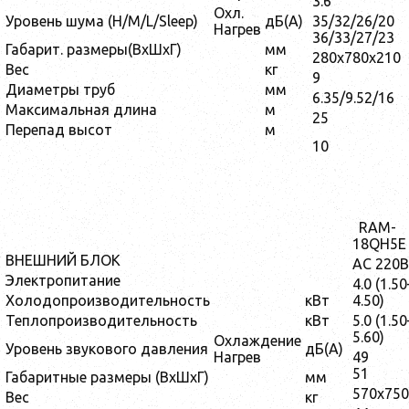
3.6
Охл.
Уровень шума (H/M/L/Sleep)
дБ(А)
35/32/26/20
Нагрев
36/33/27/23
Габарит. размеры(ВxШxГ)
мм
280х780х210
Вес
кг
9
Диаметры труб
мм
6.35/9.52/16
Максимальная длина
м
25
Перепад высот
м
10
RAM-
18QH5E
ВНЕШНИЙ БЛОК
AC 220B
Электропитание
4.0 (1.50
Холодопроизводительность
кВт
4.50)
Теплопроизводительность
кВт
5.0 (1.50
5.60)
Охлаждение
Уровень звукового давления
дБ(А)
Нагрев
49
51
Габаритные размеры (ВxШxГ)
мм
570x75
Вес
кг