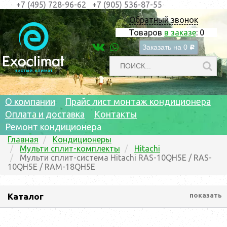
+7 (495) 728-96-62
+7 (905) 536-87-55
Обратный звонок
Товаров
в заказе
:
0
Заказать на
0
c
О компании
Прайс лист монтаж кондиционера
Оплата и доставка
Контакты
Ремонт кондиционера
Главная
Кондиционеры
Мульти cплит-комплекты
Hitachi
Мульти сплит-система Hitachi RAS-10QH5E / RAS-
10QH5E / RAM-18QH5E
Каталог
показать