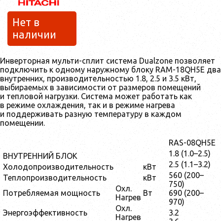
Нет в
наличии
Инверторная мульти-сплит система Dualzone позволяет
подключить к одному наружному блоку RAM-18QH5E два
внутренних, производительностью 1.8, 2.5 и 3.5 кВт,
выбираемых в зависимости от размеров помещений
и тепловой нагрузки. Система может работать как
в режиме охлаждения, так и в режиме нагрева
и поддерживать разную температуру в каждом
помещении.
RAS-08QH5E
1.8 (1.0–2.5)
ВНУТРЕННИЙ БЛОК
2.5 (1.1–3.2)
Холодопроизводительность
кВт
560 (200–
Теплопроизводительность
кВт
750)
Охл.
Потребляемая мощность
Вт
690 (200–
Нагрев
970)
Охл.
Энергоэффективность
3.2
Нагрев