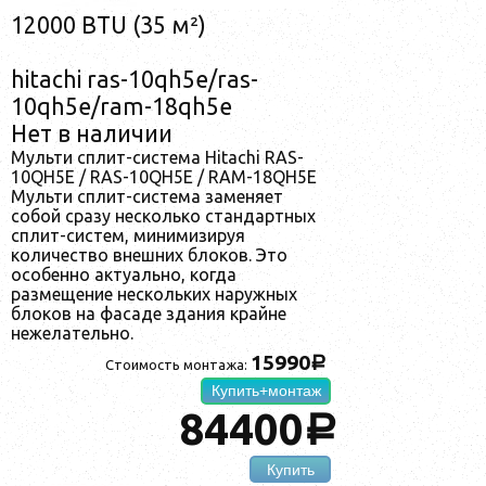
12000 BTU (35 м²)
hitachi ras-10qh5e/ras-
10qh5e/ram-18qh5e
Нет в наличии
Мульти сплит-система Hitachi RAS-
10QH5E / RAS-10QH5E / RAM-18QH5E
Мульти сплит-система заменяет
собой сразу несколько стандартных
сплит-систем, минимизируя
количество внешних блоков. Это
особенно актуально, когда
размещение нескольких наружных
блоков на фасаде здания крайне
нежелательно.
15990
a
Стоимость монтажа:
Купить+монтаж
84400
a
Купить