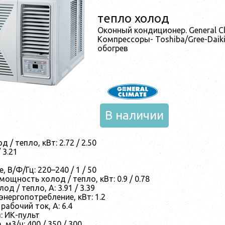
тепло холод
Оконный кондиционер. General C
Компрессоры- Toshiba/Gree-Daik
обогрев
В наличии
/ тепло, кВт: 2.72 / 2.50
 3.21
 В/Ф/Гц: 220–240 / 1 / 50
ощность холод / тепло, кВт: 0.9 / 0.78
од / тепло, А: 3.91 / 3.39
нергопотребление, кВт: 1.2
абочий ток, А: 6.4
: ИК-пульт
 м3/ч: 400 / 350 / 300