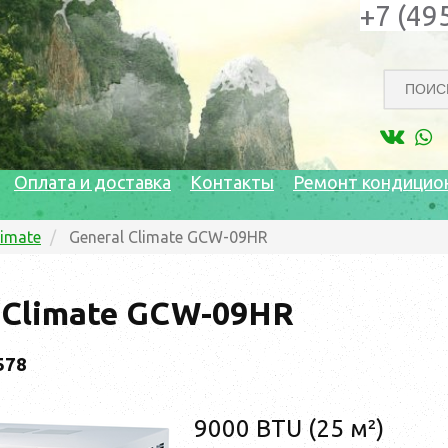
+7 (49
Оплата и доставка
Контакты
Ремонт кондицио
limate
General Climate GCW-09HR
 Climate GCW-09HR
578
9000 BTU (25 м²)