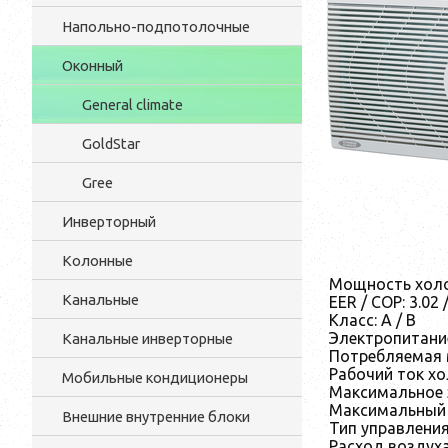
Напольно-подпотолочные
Оконный
General climate
GoldStar
Gree
Инверторный
Колонные
Мощность холод 
Канальные
EER / COP: 3.02 /
Класс: A / B
Электропитание,
Канальные инверторные
Потребляемая м
Рабочий ток хол
Мобильные кондиционеры
Максимальное э
Максимальный р
Внешние внутренние блоки
Тип управления
Расход воздуха,