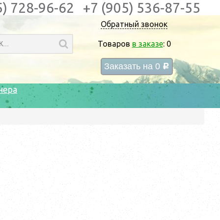
5) 728-96-62
+7 (905) 536-87-55
Обратный звонок
Товаров
в заказе
:
0
Заказать на
0
c
нера