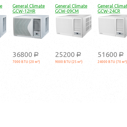
te
General Climate
General Climate
General Clima
GCW-12HR
GCW-09CM
GCW-24CR
36800
25200
51600
a
a
a
7000 BTU (20 м²)
9000 BTU (25 м²)
24000 BTU (70 м²)