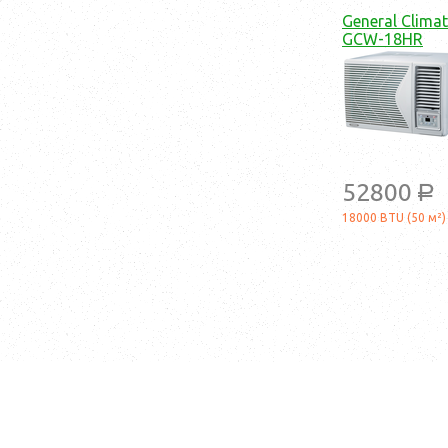
General Clima
GCW-18HR
52800
a
18000 BTU (50 м²)