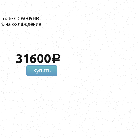
limate GCW-09HR
in. на охлаждение
31600
a
Купить