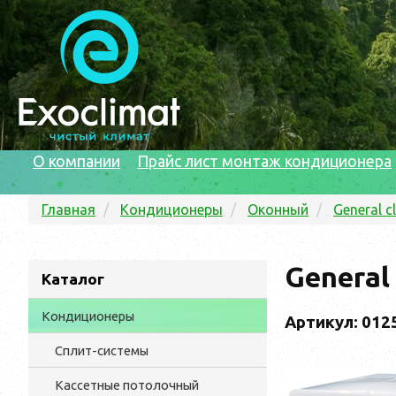
О компании
Прайс лист монтаж кондиционера
Главная
Кондиционеры
Оконный
General c
General
Каталог
Кондиционеры
Артикул: 012
Сплит-системы
Кассетные потолочный