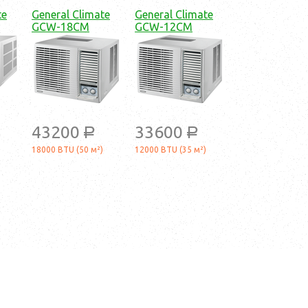
te
General Climate
General Climate
GCW-18CM
GCW-12CM
43200
33600
a
a
18000 BTU (50 м²)
12000 BTU (35 м²)