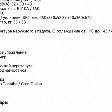
B(A): 52 / 50 / 48
равка, г: R410A / 650
1.0
/ упаковки ШВГ, мм: 450х350х580 / 520х360х670
то, кг: 35 / 38
атура наружного воздуха, С: охлаждение от +18 до +43 / 
ое управление
мер
еский перезапуск
одиагностики
ка
 Toshiba / Gree-Daikin
ары