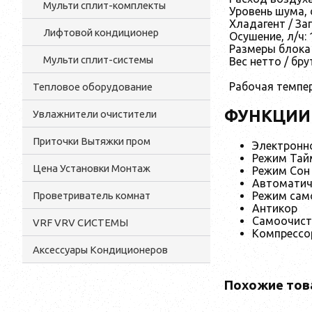
Мульти cплит-комплекты
Уровень шума, d
Хладагент / Зап
Лифтовой кондиционер
Осушение, л/ч: 
Размеры блока 
Мульти сплит-системы
Вес нетто / брут
Рабочая темпер
Тепловое оборудование
ФУНКЦИИ
Увлажнители очистители
Приточки Вытяжки пром
Электронн
Режим Тай
Цена Установки Монтаж
Режим Сон
Автоматич
Проветриватель комнат
Режим сам
Антикор
Самоочист
VRF VRV СИСТЕМЫ
Компрессор
Аксессуары Кондиционеров
Похожие тов