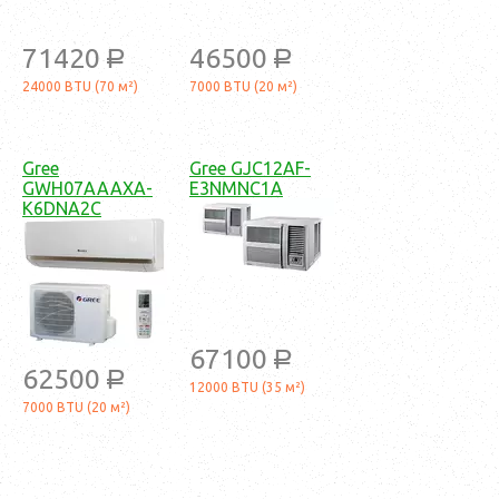
71420
46500
a
a
24000 BTU (70 м²)
7000 BTU (20 м²)
Gree
Gree GJC12AF-
GWH07AAAXA-
E3NMNC1A
K6DNA2C
67100
a
62500
a
12000 BTU (35 м²)
7000 BTU (20 м²)