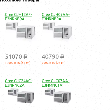
Gree GJH12AF-
Gree GJH09AA-
E3NRNB9A
E3NRNB9A
51070
40790
a
a
12000 BTU (35 м²)
9000 BTU (25 м²)
Gree GJC24AC-
Gree GJC07AA-
E3NRNC2A
E3NMNC1A