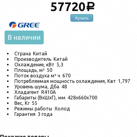
57720
a
Купить
В наличии
Страна
Китай
Производитель
Китай
Охлаждение, кВт
5,3
Площадь, м²
50
Поток воздуха м³ ч
670
Потребляемая мощность охлаждения, Квт
1,797
Уровень шума, Дба
48
Хладагент
R410A
Габариты (ВхШхГ), мм
428x660x700
Вес, Кг
55
Режимы работы
Холод
Гарантия
3 года
Похожие товары