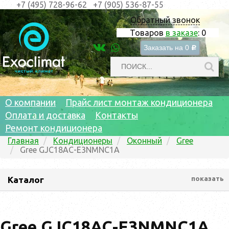
+7 (495) 728-96-62
+7 (905) 536-87-55
Обратный звонок
Товаров
в заказе
:
0
Заказать на
0
c
О компании
Прайс лист монтаж кондиционера
Оплата и доставка
Контакты
Ремонт кондиционера
Главная
Кондиционеры
Оконный
Gree
Gree GJC18AC-E3NMNC1A
Каталог
показать
Gree GJC18AC-E3NMNC1A