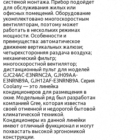
системой монтажа. Прибор подойдет
для обслуживания жилых или
офисных помещений. Оборудование
укомплектовано многоскоростным
вентиляторам, поэтому может
работать в нескольких режимах
мощности. Особенности и
преимущества: автоматическое
движение вертикальных жалюзи;
четырехсторонняя раздача воздуха;
механический фильтр;
многоскоростной вентилятор;
дистанционный пульт для моделей
GJC24AC-E3NRNC2A, GJH09AA-
E3NRNB9A, GJH12AF-E3NRNB9A. Серия
Coolany — это линейка
кондиционеров для размещения в
окне. Модельный ряд был разработан
компанией Gree, которая известна
своей отменной и недорогой бытовой
климатической техникой.
Кондиционеры из данной линейки
имеют отличный функционал и могут
похвастать высокой эргономикой
конструкции.