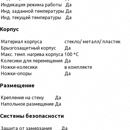
Индикация режима работы
Да
Инд. заданной температуры
Да
Инд. текущей температуры
Да
Корпус
Материал корпуса
стекло/ металл/ пластик
Брызгозащитный корпус
Да
Макс. темп. нагрева корпуса
100 *С
Колесики для перемещения
Да
Ножки-колесики
в комплекте
Ножки-опоры
Да
Размещение
Крепление на стену
Да
Напольное размещение
Да
Системы безопасности
Защита от замерзания
Да