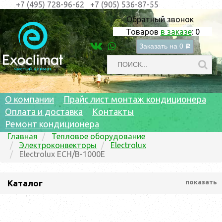
+7 (495) 728-96-62
+7 (905) 536-87-55
Обратный звонок
Товаров
в заказе
:
0
Заказать на
0
c
О компании
Прайс лист монтаж кондиционера
Оплата и доставка
Контакты
Ремонт кондиционера
Главная
Тепловое оборудование
Электроконвекторы
Electrolux
Electrolux ECH/B-1000E
Каталог
показать