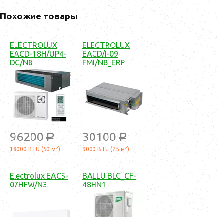
Похожие товары
ELECTROLUX
ELECTROLUX
EACD-18H/UP4-
EACD/I-09
DC/N8
FMI/N8_ERP
96200
30100
a
a
18000 BTU (50 м²)
9000 BTU (25 м²)
Electrolux EACS-
BALLU BLC_CF-
07HFW/N3
48HN1