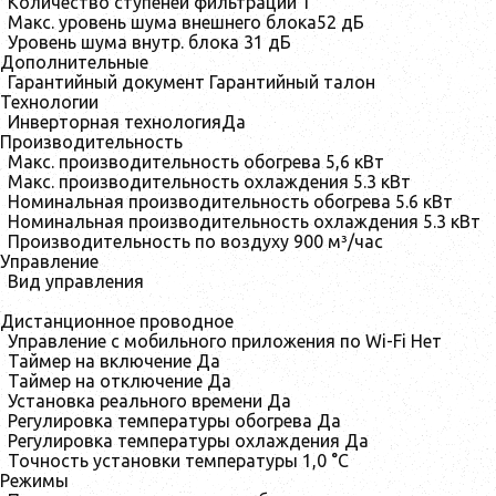
Количество ступеней фильтрации
1
Макс. уровень шума внешнего блока
52 дБ
Уровень шума внутр. блока
31 дБ
Дополнительные
Гарантийный документ
Гарантийный талон
Технологии
Инверторная технология
Да
Производительность
Макс. производительность обогрева
5,6 кВт
Макс. производительность охлаждения
5.3 кВт
Номинальная производительность обогрева
5.6 кВт
Номинальная производительность охлаждения
5.3 кВт
Производительность по воздуху
900 м³/час
Управление
Вид управления
Дистанционное проводное
Управление c мобильного приложения по Wi-Fi
Нет
Таймер на включение
Да
Таймер на отключение
Да
Установка реального времени
Да
Регулировка температуры обогрева
Да
Регулировка температуры охлаждения
Да
Точность установки температуры
1,0 °С
Режимы