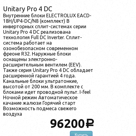
Unitary Pro 4 DC
Внутренние блоки ELECTROLUX EACD-
18H/UP4-DC/N8 (комплект) В
инверторных сплит-системах серии
Unitary Pro 4 DC реализована
технология Full DC Inverter. Сплит-
система работает на
озонобезопасном современном
фреоне R32. Наружные блоки
оснащены электронно-
расширительным вентилем (EEV).
Также серия Unitary Pro 4 DC обладает
расширенной гарантией 4 года.
Канальные блоки ультратонкие,
высотой от 200 мм. В комплекте с
блоками идет проводной пульт. I-feel
Ночной режим Автоматическое
качание жалюзи Горячий старт
Возможность подмеса свежего
воздуха
96200
a
Купить