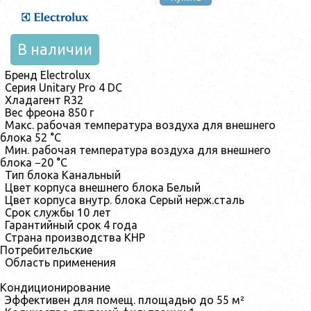
В наличии
Бренд
Electrolux
Серия
Unitary Pro 4 DC
Хладагент
R32
Вес фреона
850 г
Макс. рабочая температура воздуха для внешнего
блока
52 °С
Мин. рабочая температура воздуха для внешнего
блока
−20 °С
Тип блока
Канальный
Цвет корпуса внешнего блока
Белый
Цвет корпуса внутр. блока
Серый нерж.сталь
Срок службы
10 лет
Гарантийный срок
4 года
Страна производства
КНР
Потребительские
Область применения
Кондиционирование
Эффективен для помещ. площадью до
55 м²