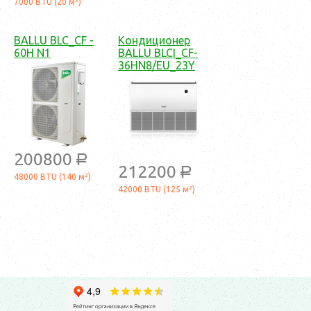
7000 BTU (20 м²)
BALLU BLC_CF -
Кондиционер
60H N1
BALLU BLCI_CF-
36HN8/EU_23Y
200800
a
212200
a
48000 BTU (140 м²)
42000 BTU (125 м²)