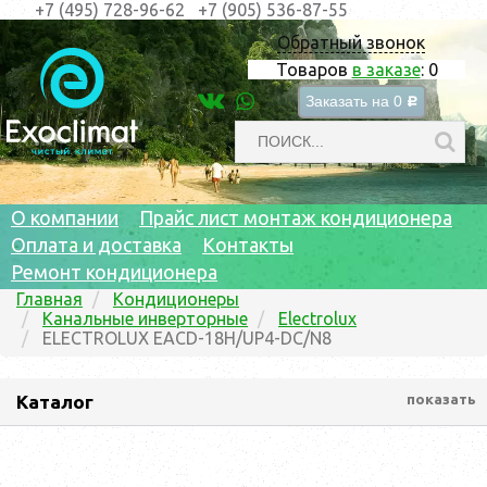
+7 (495) 728-96-62
+7 (905) 536-87-55
Обратный звонок
Товаров
в заказе
:
0
Заказать на
0
c
О компании
Прайс лист монтаж кондиционера
Оплата и доставка
Контакты
Ремонт кондиционера
Главная
Кондиционеры
Канальные инверторные
Electrolux
ELECTROLUX EACD-18H/UP4-DC/N8
Каталог
показать