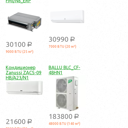
FMI/N8_ERP
30990
a
30100
a
7000 BTU (20 м²)
9000 BTU (25 м²)
Кондиционер
BALLU BLC_CF-
Zanussi ZACS-09
48HN1
HB/A23/N1
183800
a
21600
a
48000 BTU (140 м²)