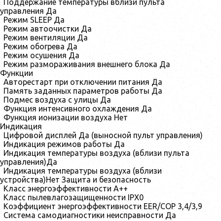
Поддержание температуры вблизи пульта
управления
Да
Режим SLEEP
Да
Режим автоочистки
Да
Режим вентиляции
Да
Режим обогрева
Да
Режим осушения
Да
Режим размораживания внешнего блока
Да
Функции
Авторестарт при отключении питания
Да
Память заданных параметров работы
Да
Подмес воздуха с улицы
Да
Функция интенсивного охлаждения
Да
Функция ионизации воздуха
Нет
Индикация
Цифровой дисплей
Да (выносной пульт управления)
Индикация режимов работы
Да
Индикация температуры воздуха (вблизи пульта
управления)
Да
Индикация температуры воздуха (вблизи
устройства)
Нет Защита и безопасность
Класс энергоэффективности
A++
Класс пылевлагозащищенности
IPX0
Коэффициент энергоэффективности EER/COP
3,4/3,9
Система самодиагностики неисправности
Да